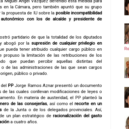
ista Miguel Ángel Vázquez defendió esta medida para
os en la Cámara, pero también apuntó que su grupo
r la propuesta de IU sobre la
posible incompatibilidad
 autonómico con los de alcalde y presidente de
ró partidario de que la totalidad de los diputados
 y abogó por la
supresión de cualquier privilegio en
Ro
e pueda tener atribuido cualquier cargo público en
e propuso la limitación de las retribuciones de los
endo que puedan percibir aquellas distintas del
 o de las administraciones de las que sean cargos
origen, público o privado.
o del
PP
Jorge Ramos Aznar presentó un documento
 de las cuales conllevan modificaciones de leyes o
amento. En materia de austeridad, el PP planteó la
mero de las consejerías
, así como el
recorte en un
s
de la Junta o de los delegados provinciales. Así,
 de un plan estratégico de
racionalización del gasto
ación
a cuatro años.