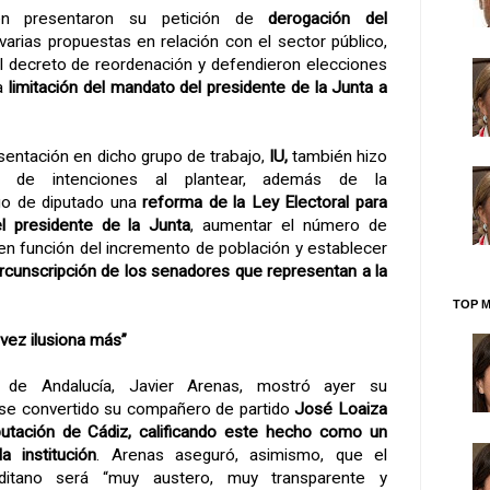
én presentaron su petición de
derogación del
varias propuestas en relación con el sector público,
 decreto de reordenación y defendieron elecciones
la
limitación del mandato del presidente de la Junta a
esentación en dicho grupo de trabajo,
IU,
también hizo
ón de intenciones al plantear, además de la
rgo de diputado una
reforma de la Ley Electoral para
el presidente de la Junta
, aumentar el número de
en función del incremento de población y establecer
circunscripción de los senadores que representan a la
TOP M
vez ilusiona más”
 de Andalucía, Javier Arenas, mostró ayer su
erse convertido su compañero de partido
José Loaiza
putación de Cádiz, calificando este hecho como un
a institución
. Arenas aseguró, asimismo, que el
aditano será “muy austero, muy transparente y