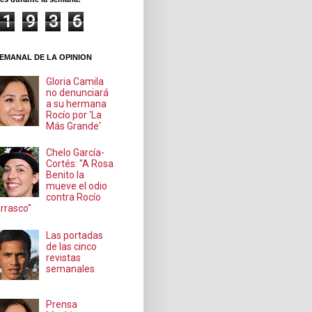
1
9
3
6
EMANAL DE LA OPINION
Gloria Camila
no denunciará
a su hermana
Rocío por 'La
Más Grande'
Chelo García-
Cortés: "A Rosa
Benito la
mueve el odio
contra Rocío
rrasco"
Las portadas
de las cinco
revistas
semanales
Prensa