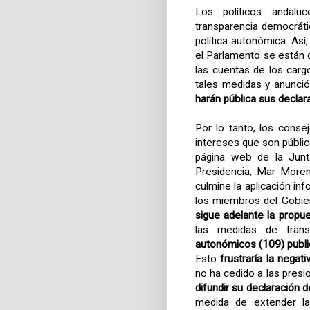
Los políticos andalu
transparencia democráti
política autonómica. Así
el Parlamento se están d
las cuentas de los carg
tales medidas y anunció
harán pública sus declara
Por lo tanto, los conse
intereses que son públic
página web de la Junt
Presidencia, Mar More
culmine la aplicación in
los miembros del Gobi
sigue adelante la propue
las medidas de trans
autonómicos (109) publi
Esto
frustraría la negat
no ha cedido a las presio
difundir su declaración d
medida de extender la