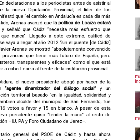
n declaraciones a los periodistas antes de asistir al
e la nueva Diputación Provincial, el líder de los
ifestó que “el cambio en Andalucía es cada día más
entido, Arenas avanzó que
la política de Loaiza estará
y señaló que Cádiz “necesita más esfuerzo que
que nunca”. Llegado a este extremo, calificó de
se vaya a llegar al año 2012 “sin el puente [de Cádiz]
”. Javier Arenas se mostró “absolutamente convencido
 provincias que tiene más futuro de España, pero
usteros, transparentes y eficaces” como el que está
r a cabo Loaiza al frente de la institución provincial.
ma
in
stidura, el nuevo presidente abogó por hacer de la
 un
“agente dinamizador del diálogo social”
y un
ón territorial basado “en la igualdad, solidaridad y
 también alcalde del municipio de San Fernando, fue
 16 votos a favor y 15 en blanco. A pesar de esta
uevo presidente quiso “tender la mano” al resto de
má
ción –IU, PA y Foro Ciudadano de Jerez–.
etario general del PSOE de Cádiz y hasta ahora