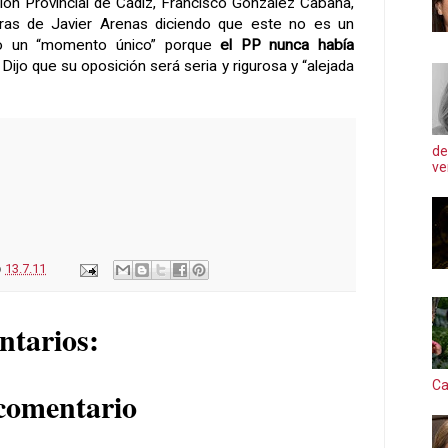
ción Provincial de Cádiz, Francisco González Cabaña,
abras de Javier Arenas diciendo que este no es un
o un “momento único” porque
el PP nunca había
. Dijo que su oposición será seria y rigurosa y “alejada
de
ve
o
13.7.11
ntarios:
Ca
comentario