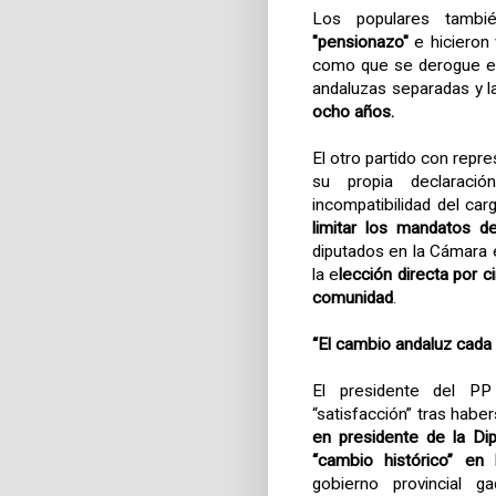
Los populares tambi
"pensionazo"
e hicieron 
como que se derogue el
andaluzas separadas y 
ocho años.
El otro partido con repr
su propia declaraci
incompatibilidad del ca
limitar los mandatos d
diputados en la Cámara 
la e
lección directa por 
comunidad
.
“El cambio andaluz cada 
El presidente del PP
“satisfacción” tras hab
en presidente de la Di
“cambio histórico” en l
gobierno provincial g