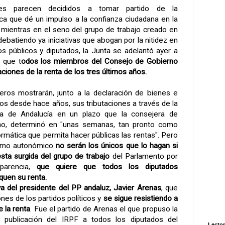
ces parecen decididos a tomar partido de la
ca que dé un impulso a la confianza ciudadana en la
, mientras en el seno del grupo de trabajo creado en
ebatiendo ya iniciativas que abogan por la nitidez en
os públicos y diputados, la Junta se adelantó ayer a
 que t
odos los miembros del Consejo de Gobierno
ciones de la renta de los tres últimos años.
jeros mostrarán, junto a la declaración de bienes e
os desde hace años, sus tributaciones a través de la
a de Andalucía en un plazo que la consejera de
no, determinó en "unas semanas, tan pronto como
formática que permita hacer públicas las rentas". Pero
erno autonómico
no serán los únicos que lo hagan si
sta surgida del grupo de trabajo
del Parlamento por
parencia,
que quiere que todos los diputados
quen su renta.
iva del presidente del PP andaluz, Javier Arenas
, que
nes de los partidos políticos y
se sigue resistiendo a
e la renta
. Fue el partido de Arenas el que propuso la
 publicación del IRPF a todos los diputados del
Lector