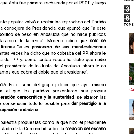
que ésta fue primero rechazada por el PSOE y luego
3
8
ente popular volvió a recibir los reproches del Partido
TOP S
la consejera de Presidencia, que apuntó que "a este
político de peso en Andalucía que no hace públicos
laración de la renta". Moreno indicó que
solo se
 Arenas "si es prisionero de sus manifestaciones
antas veces ha dicho que no cobraba del PP, ahora le
bra del PP y, como tantas veces ha dicho que nadie
l presidente de la Junta de Andalucía, ahora le da
amos que cobra el doble que el presidente".
cia
. En el seno del grupo político que ayer mismo
Ca
n el que los partidos presentaron sus propias
eración democrática y la austeridad
, se alzaron las
de consensuar todo lo posible para
dar prestigio a la
ticipación ciudadana.
 la palestra propuestas como la que hizo el presidente
Estado de la Comunidad sobre la
creación del escaño