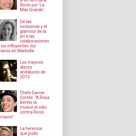
a su hermana
Rocío por 'La
Más Grande'
De las
exclusivas y el
glamour de la
jet a las
colaboraciones
 los influyentes: los
ranos en Marbella
Los mejores
discos
andaluces de
2012
Chelo García-
Cortés: "A Rosa
Benito la
mueve el odio
contra Rocío
rrasco"
La herencia
que pudo