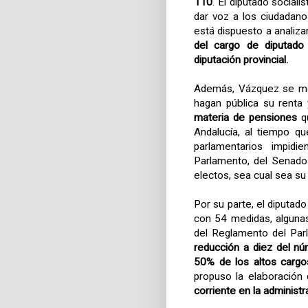
110
. El diputado social
dar voz a los ciudadan
está dispuesto a analiza
del cargo de diputado
diputación provincial.
Además, Vázquez se most
hagan pública su renta
materia de pensiones
qu
Andalucía, al tiempo qu
parlamentarios impidi
Parlamento, del Senado
electos, sea cual sea su 
Por su parte, el diputad
con 54 medidas, algunas
del Reglamento del Parl
reducción a diez del nú
50% de los altos cargo
propuso la elaboración
corriente en la administr