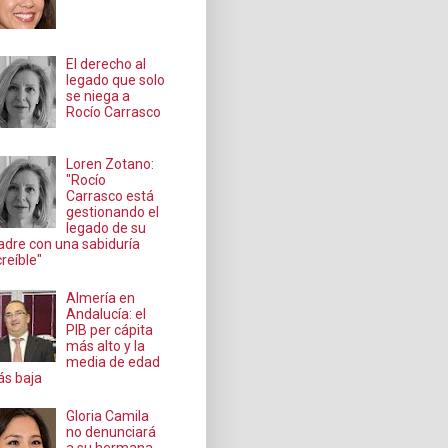
El derecho al
legado que solo
se niega a
Rocío Carrasco
Loren Zotano:
"Rocío
Carrasco está
gestionando el
legado de su
dre con una sabiduría
creíble"
Almería en
Andalucía: el
PIB per cápita
más alto y la
media de edad
s baja
Gloria Camila
no denunciará