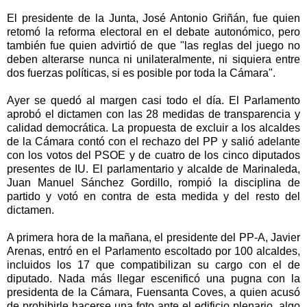
El presidente de la Junta, José Antonio Griñán, fue quien
retomó la reforma electoral en el debate autonómico, pero
también fue quien advirtió de que "las reglas del juego no
deben alterarse nunca ni unilateralmente, ni siquiera entre
dos fuerzas políticas, si es posible por toda la Cámara".
Ayer se quedó al margen casi todo el día. El Parlamento
aprobó el dictamen con las 28 medidas de transparencia y
calidad democrática. La propuesta de excluir a los alcaldes
de la Cámara contó con el rechazo del PP y salió adelante
con los votos del PSOE y de cuatro de los cinco diputados
presentes de IU. El parlamentario y alcalde de Marinaleda,
Juan Manuel Sánchez Gordillo, rompió la disciplina de
partido y votó en contra de esta medida y del resto del
dictamen.
A primera hora de la mañana, el presidente del PP-A, Javier
Arenas, entró en el Parlamento escoltado por 100 alcaldes,
incluidos los 17 que compatibilizan su cargo con el de
diputado. Nada más llegar escenificó una pugna con la
presidenta de la Cámara, Fuensanta Coves, a quien acusó
de prohibirle hacerse una foto ante el edificio plenario, algo