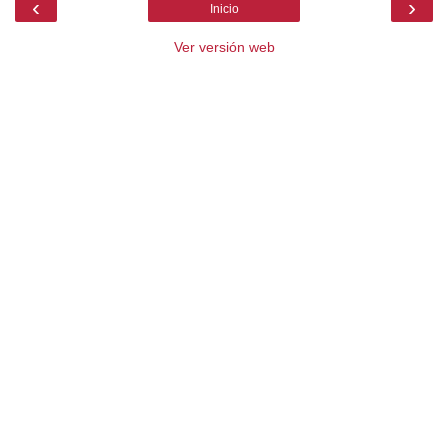
‹
›
Inicio
Ver versión web