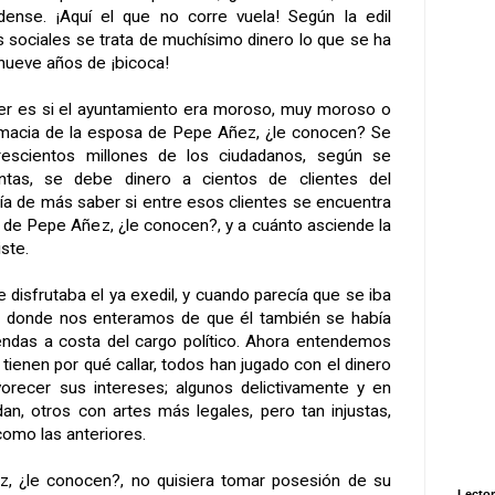
idense. ¡Aquí el que no corre vuela! Según la edil
s sociales se trata de muchísimo dinero lo que se ha
 nueve años de ¡bicoca!
er es si el ayuntamiento era moroso, muy moroso o
macia de la esposa de Pepe Añez, ¿le conocen? Se
escientos millones de los ciudadanos, según se
tas, se debe dinero a cientos de clientes del
ría de más saber si entre esos clientes se encuentra
a de Pepe Añez, ¿le conocen?, y a cuánto asciende la
ste.
 disfrutaba el ya exedil, y cuando parecía que se iba
por donde nos enteramos de que él también se había
endas a costa del cargo político. Ahora entendemos
 tienen por qué callar, todos han jugado con el dinero
vorecer sus intereses; algunos delictivamente y en
dan, otros con artes más legales, pero tan injustas,
como las anteriores.
, ¿le conocen?, no quisiera tomar posesión de su
Lector