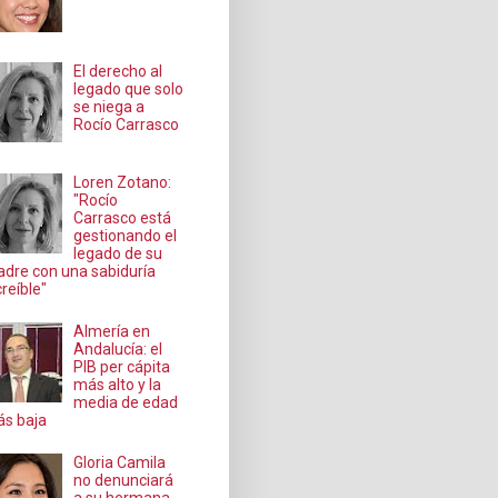
El derecho al
legado que solo
se niega a
Rocío Carrasco
Loren Zotano:
"Rocío
Carrasco está
gestionando el
legado de su
dre con una sabiduría
creíble"
Almería en
Andalucía: el
PIB per cápita
más alto y la
media de edad
s baja
Gloria Camila
no denunciará