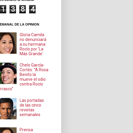
1
3
8
4
EMANAL DE LA OPINION
Gloria Camila
no denunciará
a su hermana
Rocío por 'La
Más Grande'
Chelo García-
Cortés: "A Rosa
Benito la
mueve el odio
contra Rocío
rrasco"
Las portadas
de las cinco
revistas
semanales
Prensa