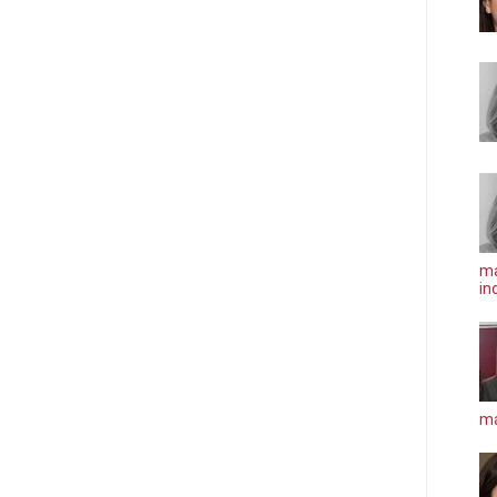
ma
in
má