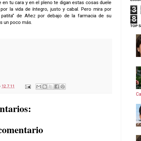
ue en tu cara y en el pleno te digan estas cosas duele
3
por la vida de íntegro, justo y cabal. Pero mira por
 patita” de Añez por debajo de la farmacia de su
8
s un poco más.
TOP S
o
12.7.11
Ca
ntarios:
comentario