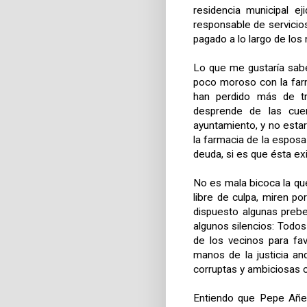
residencia municipal ej
responsable de servicio
pagado a lo largo de los
Lo que me gustaría sab
poco moroso con la far
han perdido más de tr
desprende de las cuen
ayuntamiento, y no esta
la farmacia de la espos
deuda, si es que ésta exi
No es mala bicoca la que
libre de culpa, miren 
dispuesto algunas preb
algunos silencios: Todos
de los vecinos para fa
manos de la justicia an
corruptas y ambiciosas 
Entiendo que Pepe Añez