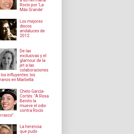
a su hermana
Rocío por 'La
Más Grande'
Los mejores
discos
andaluces de
2012
De las
exclusivas y el
glamour de la
jet a las
colaboraciones
 los influyentes: los
ranos en Marbella
Chelo García-
Cortés: "A Rosa
Benito la
mueve el odio
contra Rocío
rrasco"
La herencia
que pudo