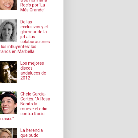
a su hermana
Rocío por 'La
Más Grande'
De las
exclusivas y el
glamour de la
jet a las
colaboraciones
 los influyentes: los
ranos en Marbella
Los mejores
discos
andaluces de
2012
Chelo García-
Cortés: "A Rosa
Benito la
mueve el odio
contra Rocío
rrasco"
La herencia
que pudo