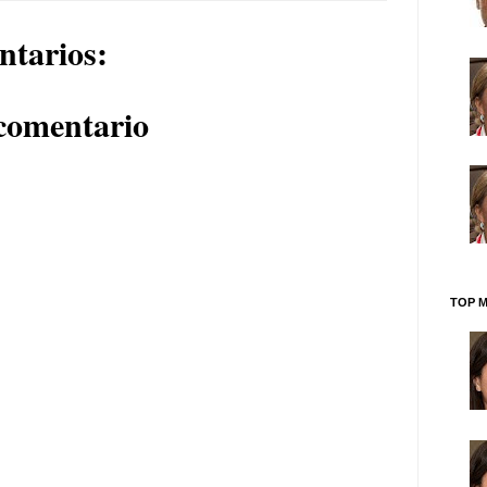
ntarios:
comentario
TOP M