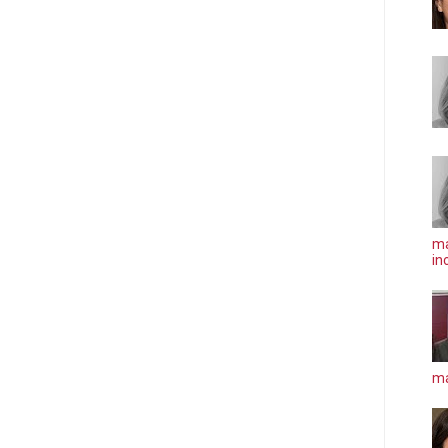
ma
in
má