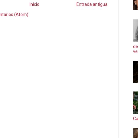
Inicio
Entrada antigua
ntarios (Atom)
de
ve
Ca