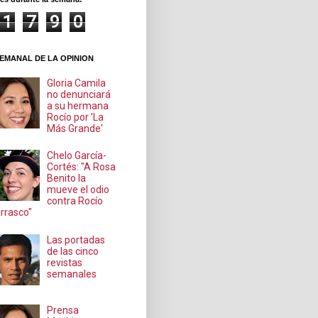
1
7
9
0
EMANAL DE LA OPINION
Gloria Camila
no denunciará
a su hermana
Rocío por 'La
Más Grande'
Chelo García-
Cortés: "A Rosa
Benito la
mueve el odio
contra Rocío
rrasco"
Las portadas
de las cinco
revistas
semanales
Prensa