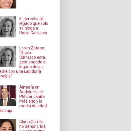
El derecho al
legado que solo
se niega a
Rocío Carrasco
Loren Zotano:
"Rocío
Carrasco está
gestionando el
legado de su
dre con una sabiduría
creíble"
Almería en
Andalucía: el
PIB per cápita
más alto y la
media de edad
s baja
Gloria Camila
no denunciará