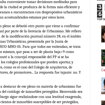
ulta conveniente tomar decisiones meditadas para
3
 de la ciudad se produzca de la forma más eficiente y
lvamos a encontrarnos con despropósitos urbanísticos
6
 tan acostumbrados estamos por estos lares.
TOP S
mo pleno se debatió otro punto que viene a confirmar
onal por parte de la Gerencia de Urbanismo. Me refiero
va de la modificación puntual número 28, en el ámbito
rmas Urbanísticas, presentada por la Junta de
 SUO-MNO-05. Para que todos me entiendan, se trata
los mismos, que pasa a ser de planta baja+9 como
nté a la concejal responsable del PP si se ha
los colegios profesionales que pueden aportar, y
s, como es el caso del Colegio de arquitectos, de
Ca
tores, de promotores... La respuesta fue tajante: no. Y
 a destacar de ese pleno en materia de urbanismo fue
ón del catálogo de inmuebles protegidos. Bienvenida sea
mbargo sigue realizándose con una lentitud exagerada,
ientos de inmuebles susceptibles de ser protegidos,