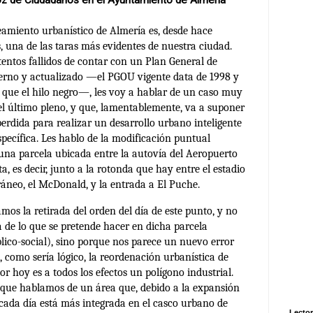
z de Ciudadanos en el Ayuntamiento de Almería
eamiento urbanístico de Almería es, desde hace
, una de las taras más evidentes de nuestra ciudad.
entos fallidos de contar con un Plan General de
no y actualizado —el PGOU vigente data de 1998 y
 que el hilo negro—, les voy a hablar de un caso muy
el último pleno, y que, lamentablemente, va a suponer
rdida para realizar un desarrollo urbano inteligente
pecífica. Les hablo de la modificación puntual
una parcela ubicada entre la autovía del Aeropuerto
a, es decir, junto a la rotonda que hay entre el estadio
ráneo, el McDonald, y la entrada a El Puche.
mos la retirada del orden del día de este punto, y no
 de lo que se pretende hacer en dicha parcela
blico-social), sino porque nos parece un nuevo error
e, como sería lógico, la reordenación urbanística de
or hoy es a todos los efectos un polígono industrial.
que hablamos de un área que, debido a la expansión
 cada día está más integrada en el casco urbano de
Lector