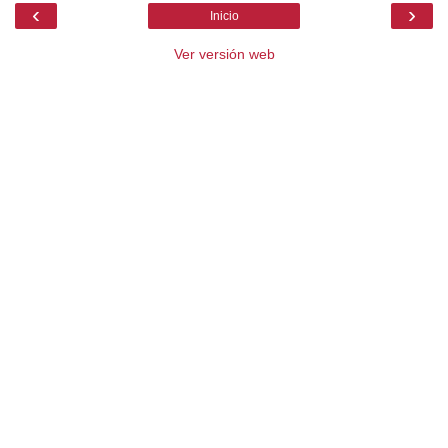
‹
›
Inicio
Ver versión web