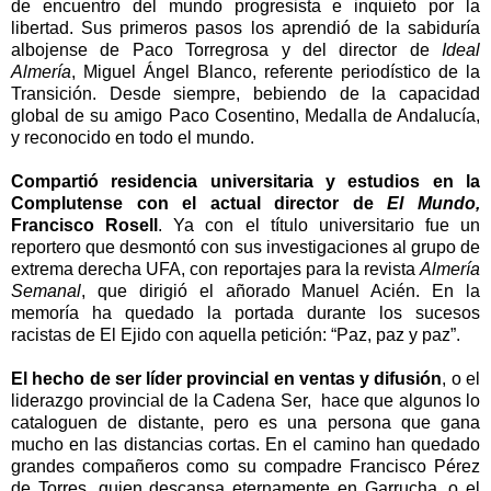
de encuentro del mundo progresista e inquieto por la
libertad. Sus primeros pasos los aprendió de la sabiduría
albojense de Paco Torregrosa y del director de
Ideal
Almería
, Miguel Ángel Blanco, referente periodístico de la
Transición. Desde siempre, bebiendo de la capacidad
global de su amigo Paco Cosentino, Medalla de Andalucía,
y reconocido en todo el mundo.
Compartió residencia universitaria y estudios en la
Complutense con el actual director de
El Mundo,
Francisco Rosell
. Ya con el título universitario fue un
reportero que desmontó con sus investigaciones al grupo de
extrema derecha UFA, con reportajes para la revista
Almería
Semanal
, que dirigió el añorado Manuel Acién. En la
memoría ha quedado la portada durante los sucesos
racistas de El Ejido con aquella petición: “Paz, paz y paz”.
El hecho de ser líder provincial en ventas y difusión
, o el
liderazgo provincial de la Cadena Ser, hace que algunos lo
cataloguen de distante, pero es una persona que gana
mucho en las distancias cortas. En el camino han quedado
grandes compañeros como su compadre Francisco Pérez
de Torres, quien descansa eternamente en Garrucha, o el