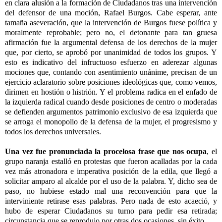
en clara alusión a la formación de Ciudadanos tras una intervención
del defensor de una moción, Rafael Burgos. Cabe esperar, ante
tamaña aseveración, que la intervención de Burgos fuese política y
moralmente reprobable; pero no, el detonante para tan gruesa
afirmación fue la argumental defensa de los derechos de la mujer
que, por cierto, se aprobó por unanimidad de todos los grupos. Y
esto es indicativo del infructuoso esfuerzo en aderezar algunas
mociones que, contando con asentimiento unánime, precisan de un
ejercicio aclaratorio sobre posiciones ideológicas que, como vemos,
dirimen en hostión o histrión. Y el problema radica en el enfado de
la izquierda radical cuando desde posiciones de centro o moderadas
se defienden argumentos patrimonio exclusivo de esa izquierda que
se arroga el monopolio de la defensa de la mujer, el progresismo y
todos los derechos universales.
Una vez fue pronunciada la procelosa frase que nos ocupa
, el
grupo naranja estalló en protestas que fueron acalladas por la cada
vez más atronadora e imperativa posición de la edila, que llegó a
solicitar amparo al alcalde por el uso de la palabra. Y, dicho sea de
paso, no hubiese estado mal una reconvención para que la
interviniente retirase esas palabras. Pero nada de esto acaeció, y
hubo de esperar Ciudadanos su turno para pedir esa retirada;
circunstancia que se reprodujo por otras dos ocasiones, sin éxito.