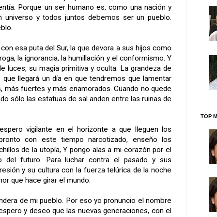
alentía. Porque un ser humano es, como una nación y
 universo y todos juntos debemos ser un pueblo.
blo.
con esa puta del Sur, la que devora a sus hijos como
droga, la ignorancia, la humillación y el conformismo. Y
e luces, su magia primitiva y oculta. La grandeza de
rle que llegará un día en que tendremos que lamentar
es, más fuertes y más enamorados. Cuando no quede
o sólo las estatuas de sal anden entre las ruinas de
TOP M
espero vigilante en el horizonte a que lleguen los
ronto con este tiempo narcotizado, enseño los
hillos de la utopía, Y pongo alas a mi corazón por el
so del futuro. Para luchar contra el pasado y sus
esión y su cultura con la fuerza telúrica de la noche
mor que hace girar el mundo.
andera de mi pueblo. Por eso yo pronuncio el nombre
 espero y deseo que las nuevas generaciones, con el