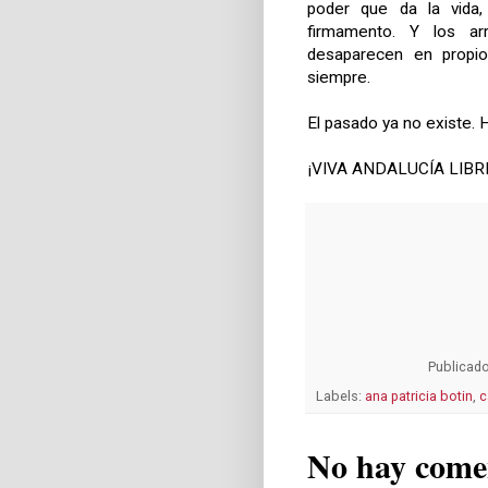
poder que da la vida,
firmamento. Y los a
desaparecen en propi
siempre.
El pasado ya no existe.
¡VIVA ANDALUCÍA LIBRE
Publicad
Labels:
ana patricia botin
,
c
No hay come