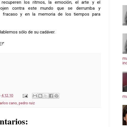
 recuperen los ritmos, la emoción, el arte y el
rrojen contra este mundo que se derrumba y
o fracaso y en la memoria de los tiempos para
 Hablemos sólo de su cadáver.
!”
ma
in
o
4.12.10
má
arlos cano
,
pedro ruiz
ntarios: