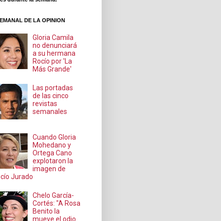
EMANAL DE LA OPINION
Gloria Camila
no denunciará
a su hermana
Rocío por 'La
Más Grande'
Las portadas
de las cinco
revistas
semanales
Cuando Gloria
Mohedano y
Ortega Cano
explotaron la
imagen de
cío Jurado
Chelo García-
Cortés: "A Rosa
Benito la
mueve el odio