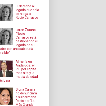
El derecho al
legado que solo
se niega a
Rocío Carrasco
Loren Zotano:
"Rocío
Carrasco está
gestionando el
legado de su
dre con una sabiduría
creíble"
Almería en
Andalucía: el
PIB per cápita
más alto y la
media de edad
s baja
Gloria Camila
no denunciará
a su hermana
Rocío por 'La
Más Grande'