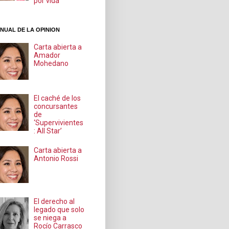
por vida
NUAL DE LA OPINION
Carta abierta a
Amador
Mohedano
El caché de los
concursantes
de
‘Supervivientes
: All Star’
Carta abierta a
Antonio Rossi
El derecho al
legado que solo
se niega a
Rocío Carrasco