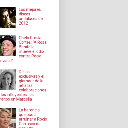
Los mejores
discos
andaluces de
2012
Chelo García-
Cortés: "A Rosa
Benito la
mueve el odio
contra Rocío
rrasco"
De las
exclusivas y el
glamour de la
jet a las
colaboraciones
 los influyentes: los
ranos en Marbella
La herencia
que pudo
arruinar a Rocío
Carrasco de