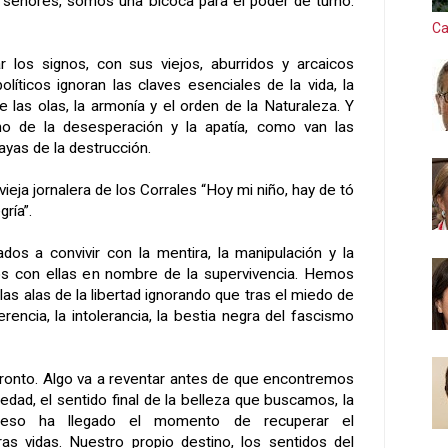
 señores, somos una bicoca para el poder de turno.
Ca
r los signos, con sus viejos, aburridos y arcaicos
políticos ignoran las claves esenciales de la vida, la
e las olas, la armonía y el orden de la Naturaleza. Y
o de la desesperación y la apatía, como van las
layas de la destrucción.
ieja jornalera de los Corrales “Hoy mi niño, hay de tó
gría”.
s a convivir con la mentira, la manipulación y la
rnos con ellas en nombre de la supervivencia. Hemos
las alas de la libertad ignorando que tras el miedo de
iferencia, la intolerancia, la bestia negra del fascismo
ronto. Algo va a reventar antes de que encontremos
ledad, el sentido final de la belleza que buscamos, la
r eso ha llegado el momento de recuperar el
as vidas. Nuestro propio destino, los sentidos del