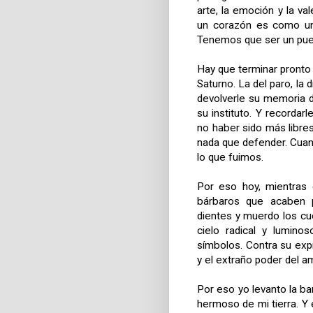
arte, la emoción y la v
un corazón es como un
Tenemos que ser un pue
Hay que terminar pronto 
Saturno. La del paro, la 
devolverle su memoria d
su instituto. Y recorda
no haber sido más libr
nada que defender. Cuand
lo que fuimos.
Por eso hoy, mientras 
bárbaros que acaben p
dientes y muerdo los cuc
cielo radical y lumino
símbolos. Contra su expr
y el extraño poder del a
Por eso yo levanto la b
hermoso de mi tierra. Y