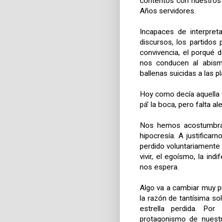
contentos con nuestros
Años servidores.
Incapaces de interpreta
discursos, los partidos 
convivencia, el porqué d
nos conducen al abism
ballenas suicidas a las p
Hoy como decía aquella v
pá’ la boca, pero falta ale
Nos hemos acostumbrado
hipocresía. A justifica
perdido voluntariamente 
vivir, el egoísmo, la ind
nos espera.
Algo va a cambiar muy p
la razón de tantísima so
estrella perdida. Po
protagonismo de nuestr