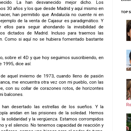
necido. La han desvanecido mejor dicho. Los
mos 30 años y los que desde Madrid y aquí mismo en
TOP S
hacer, han permitido que Andalucía no cuente ni en
 ejemplo de la venta de Cajasur es paradigmático. Y
 ellos para seguir ahondando la invisibilidad de
 los dictados de Madrid. Incluso para traernos las
ión. Como si aquí no se hubiera fomentado bastante
ano, sobre el 4D y que hoy seguimos suscribiendo, en
 1995, dice así:
de aquel invierno de 1973, cuando lleno de pasión
blanca, me encuentra otra vez con mi pueblo, con las
re, con su collar de corazones rotos, de horizontes
 ni balcones.
Ro
han desertado las estrellas de los sueños. Y la
utopía anidan en las prisiones de la soledad. Hemos
co, la solidaridad y la vergüenza. Estamos corrompidos
smo y el silencio. No tenemos capacidad de reacción y