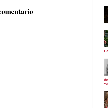
comentario
Ca
de
ve