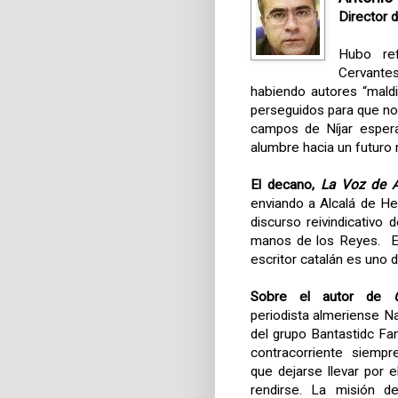
Director 
Hubo ref
Cervante
habiendo autores “maldi
perseguidos para que no 
campos de Níjar espera
alumbre hacia un futuro 
El decano,
La Voz
de A
enviando a Alcalá de He
discurso reivindicativo
manos de los Reyes. El
escritor catalán es uno 
Sobre el autor de
periodista almeriense Na
del grupo Bantastidc Fa
contracorriente siemp
que dejarse llevar por 
rendirse. La misión d