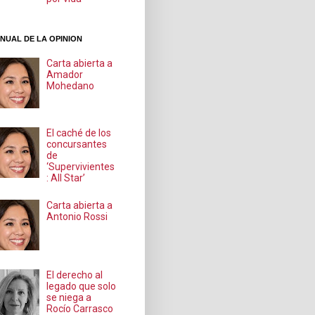
NUAL DE LA OPINION
Carta abierta a
Amador
Mohedano
El caché de los
concursantes
de
‘Supervivientes
: All Star’
Carta abierta a
Antonio Rossi
El derecho al
legado que solo
se niega a
Rocío Carrasco