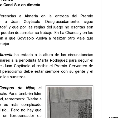
de Canal Sur en Almería
erencias a Almería en la entrega del Premio
s a Juan Goytisolo. Desgraciadamente, sigue
tos” y que por las reglas del juego no escritas son
puedan desarrollar su trabajo. En
La Chanca
y en los
n a que Goytisolo vuelva a realizar otro viaje que
mejor.
lmería
, ha estado a la altura de las circunstancias
nares a la periodista Marta Rodríguez para seguir el
 de Juan Goytisolo al recibir el Premio Cervantes de
 periodismo debe estar siempre con su gente y el
de los nuestros.
Campos de Níjar
,
el
cho Para, también líder
nd, rememoró: “Nadar a
re es más complicado
el río… Pero no hay que
e un librepensador es
Lector