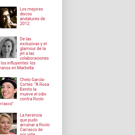
Los mejores
discos
andaluces de
2012
De las
exclusivas y el
glamour de la
jet a las
colaboraciones
 los influyentes: los
ranos en Marbella
Chelo García-
Cortés: "A Rosa
Benito la
mueve el odio
contra Rocío
rrasco"
La herencia
que pudo
arruinar a Rocío
Carrasco de
por vida