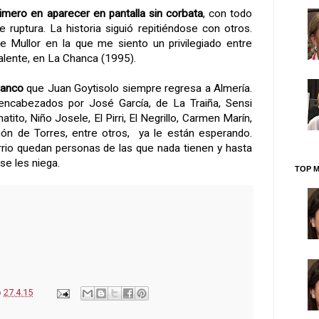
rimero en aparecer en pantalla sin corbata
, con todo
de ruptura. La historia siguió repitiéndose con otros.
 Mullor en la que me siento un privilegiado entre
alente, en
La Chanca
(1995).
lanco
que Juan Goytisolo siempre regresa a Almería.
 encabezados por José García, de
La Traiña
, Sensi
tito, Niño Josele, El Pirri, El Negrillo, Carmen Marín,
 de Torres, entre otros, ya le están esperando.
rio quedan personas de las que nada tienen y hasta
 se les niega.
TOP M
o
27.4.15