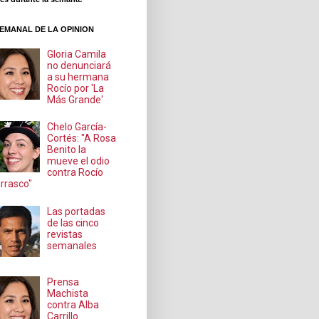
EMANAL DE LA OPINION
Gloria Camila
no denunciará
a su hermana
Rocío por 'La
Más Grande'
Chelo García-
Cortés: "A Rosa
Benito la
mueve el odio
contra Rocío
rrasco"
Las portadas
de las cinco
revistas
semanales
Prensa
Machista
contra Alba
Carrillo