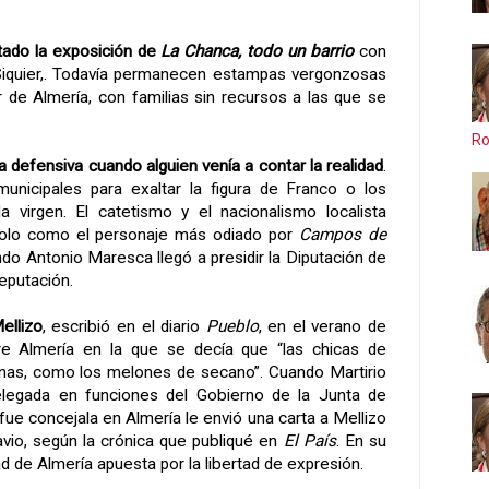
.
tado la exposición de
La Chanca
, todo un barrio
con
 Siquier,. Todavía permanecen estampas vergonzosas
r de Almería, con familias sin recursos a las que se
Ro
a defensiva cuando alguien venía a contar la realidad
.
unicipales para exaltar la figura de Franco o los
a virgen. El catetismo y el nacionalismo localista
solo como el personaje más odiado por
Campos de
ndo
Antonio Maresca llegó a presidir
la Diputación
de
reputación.
ellizo
, escribió en el diario
Pueblo
, en el verano de
e Almería en la que se decía que “las chicas de
anas, como los melones de secano”. Cuando Martirio
elegada en funciones del Gobierno de
la Junta
de
 fue concejala en Almería le envió una carta a Mellizo
vio, según la crónica que publiqué en
El País
. En su
dad de Almería apuesta por la libertad de expresión.