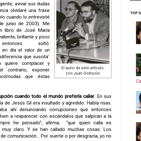
a gente, avivar sus dudas
nca olvidaré una frase
TOP S
lo cuando lo entrevisté
e junio de 2003). Me
un libro de José María
aliente, brillante y poco
ntonces soltó:
 en día el valor de un
ndiferencia que suscita’.
 quiere complacer y
El autor de este artículo,
l contrario, exponer
con Juan Goitisolo
incómodas que éstas
Ca
upción cuando todo el mundo prefería callar
. En sus
la
de Jesús Gil era insultado y agredido. Había risas.
taba ahí denunciando corrupciones que entonces
uelven a reaparecer con escándalos que salpican a la
empre he pensado”, afirma, “que quien calla es
o muy claro. Y se han callado muchas cosas. Los
 de comunicación... Por suerte o por desgracia, yo no