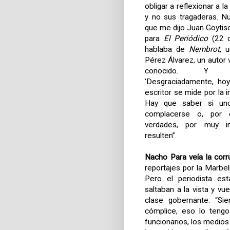
obligar a reflexionar a l
y no sus tragaderas. Nu
que me dijo Juan Goytiso
para
El Periódico
(22 d
hablaba de
Nembrot
, 
Pérez Álvarez, un autor v
conocido. Y e
‘Desgraciadamente, hoy
escritor se mide por la i
Hay que saber si uno
complacerse o, por e
verdades, por muy 
resulten”.
Nacho Para veía la corr
reportajes por
la Marbel
Pero el periodista es
saltaban a la vista y v
clase gobernante. “Si
cómplice, eso lo teng
funcionarios, los medios