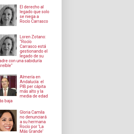
El derecho al
legado que solo
se niega a
Rocío Carrasco
Loren Zotano:
"Rocío
Carrasco está
gestionando el
legado de su
dre con una sabiduría
creíble"
Almería en
Andalucía: el
PIB per cápita
más alto y la
media de edad
s baja
Gloria Camila
no denunciará
a su hermana
Rocío por 'La
Más Grande'