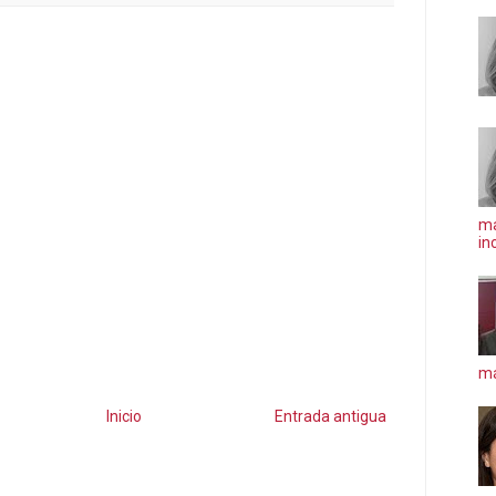
ma
in
má
Inicio
Entrada antigua