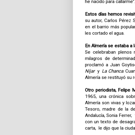
he nacido para callarme”
Estos días hemos revisi
su autor, Carlos Pérez
en el barrio más popula
les cortado el agua.
En Almería se estaba a l
Se celebraban plenos m
milagros de determinad
proclamó a Juan Goyti
Níjar
y
La Chanca
. Cua
Almería se restituyó su 
Otro periodista, Felipe M
1965, una crónica sobr
Almería son vivas y loz
Tesoro, madre de la d
Andalucía, Sonia Ferrer,
con un texto de desagra
carta, le dijo que la ciu