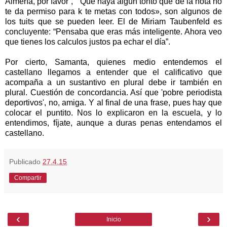
Almería, por favor”, “Que haya algún tonto que dé la nota no
te da permiso para k te metas con todos», son algunos de
los tuits que se pueden leer. El de Miriam Taubenfeld es
concluyente: “Pensaba que eras más inteligente. Ahora veo
que tienes los calculos justos pa echar el día”.
Por cierto, Samanta, quienes medio entendemos el
castellano llegamos a entender que el calificativo que
acompaña a un sustantivo en plural debe ir también en
plural. Cuestión de concordancia. Así que 'pobre periodista
deportivos', no, amiga. Y al final de una frase, pues hay que
colocar el puntito. Nos lo explicaron en la escuela, y lo
entendimos, fíjate, aunque a duras penas entendamos el
castellano.
Publicado
27.4.15
Compartir
‹
›
Inicio