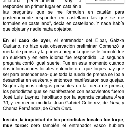
aclaraba perfectamente: “Voy a
responder en primer lugar en catalán a
las preguntas que se me formulen en catalán para
posteriormente responder en castellano las que se me
formulen en castellano”, decía en castellano. Y nada había
que objetar y nadie nada objetaba.
En el caso de ayer
, el entrenador del Eibar, Gaizka
Garitano, no hizo esta observación preliminar. Comenzó la
rueda de prensa y la primera pregunta que se le formuló fue
en euskera y en este idioma fue respondida. La segunda
pregunta corrió igual suerte. Fue en este momento cuando
dos informadores locales entendieron –que torpes hay que
ser para entender eso- que toda la rueda de prensa se iba a
desarrollar en euskera y entonces manifestaron sus quejas.
Según algunos colegas presentes en la rueda de prensa,
los periodistas que se manifestaron con aspavientos fueron
José Luis Laynez, habilitado por la agencia catalana
Área
10
, y, en menor medida, Juan Gabriel Gutiérrez, de
Ideal,
y
Chema Fernández, de
Onda Cero.
Insisto, la inquietud de los periodistas locales fue torpe,
muy torpe;
pero también el entrenador vasco hubiera