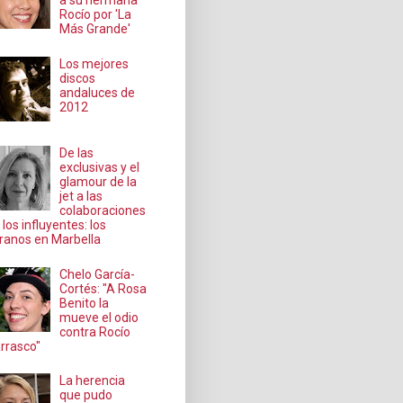
a su hermana
Rocío por 'La
Más Grande'
Los mejores
discos
andaluces de
2012
De las
exclusivas y el
glamour de la
jet a las
colaboraciones
 los influyentes: los
ranos en Marbella
Chelo García-
Cortés: "A Rosa
Benito la
mueve el odio
contra Rocío
rrasco"
La herencia
que pudo