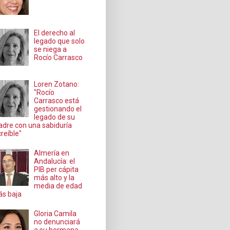
El derecho al
legado que solo
se niega a
Rocío Carrasco
Loren Zotano:
"Rocío
Carrasco está
gestionando el
legado de su
dre con una sabiduría
creíble"
Almería en
Andalucía: el
PIB per cápita
más alto y la
media de edad
s baja
Gloria Camila
no denunciará