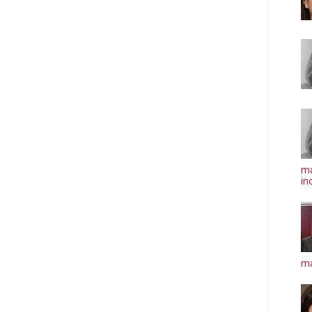
ma
in
má