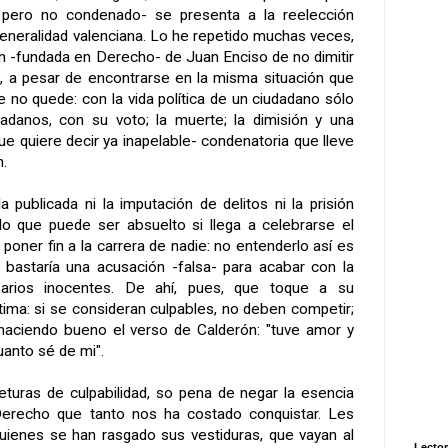
, pero no condenado- se presenta a la reelección
eneralidad valenciana. Lo he repetido muchas veces,
ón -fundada en Derecho- de Juan Enciso de no dimitir
do, a pesar de encontrarse en la misma situación que
e no quede: con la vida política de un ciudadano sólo
adanos, con su voto; la muerte; la dimisión y una
ue quiere decir ya inapelable- condenatoria que lleve
n.
la publicada ni la imputación de delitos ni la prisión
 lo que puede ser absuelto si llega a celebrarse el
a poner fin a la carrera de nadie: no entenderlo así es
: bastaría una acusación -falsa- para acabar con la
sarios inocentes. De ahí, pues, que toque a su
ltima: si se consideran culpables, no deben competir;
, haciendo bueno el verso de Calderón: "tuve amor y
uanto sé de mi".
turas de culpabilidad, so pena de negar la esencia
erecho que tanto nos ha costado conquistar. Les
uienes se han rasgado sus vestiduras, que vayan al
Lector