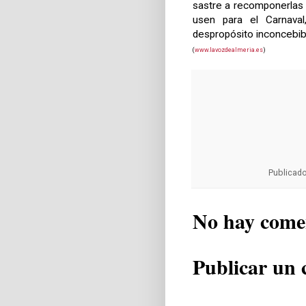
sastre a recomponerlas e
usen para el Carnaval
despropósito inconcebib
(
www.lavozdealmeria.es
)
Publicad
No hay come
Publicar un 