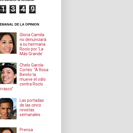
1
3
4
9
EMANAL DE LA OPINION
Gloria Camila
no denunciará
a su hermana
Rocío por 'La
Más Grande'
Chelo García-
Cortés: "A Rosa
Benito la
mueve el odio
contra Rocío
rrasco"
Las portadas
de las cinco
revistas
semanales
Prensa