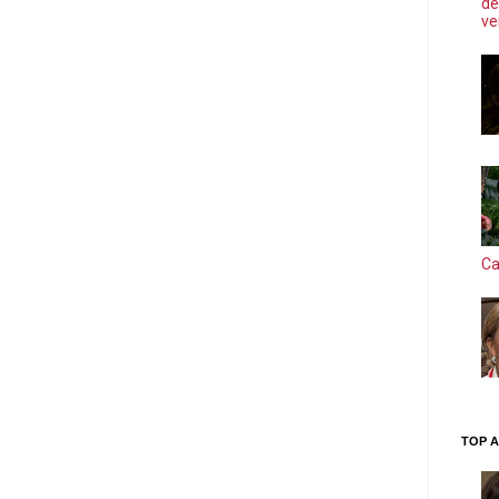
de
ve
Ca
TOP A