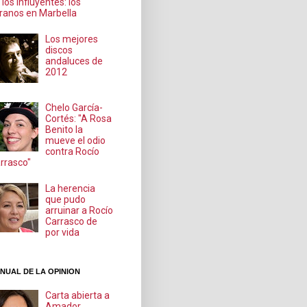
 los influyentes: los
ranos en Marbella
Los mejores
discos
andaluces de
2012
Chelo García-
Cortés: "A Rosa
Benito la
mueve el odio
contra Rocío
rrasco"
La herencia
que pudo
arruinar a Rocío
Carrasco de
por vida
NUAL DE LA OPINION
Carta abierta a
Amador