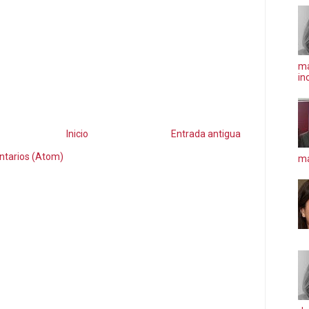
ma
in
Inicio
Entrada antigua
ntarios (Atom)
má