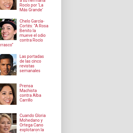
a su hermana
Rocío por 'La
Más Grande'
Chelo García-
Cortés: "A Rosa
Benito la
mueve el odio
contra Rocío
rrasco"
Las portadas
de las cinco
revistas
semanales
Prensa
Machista
contra Alba
Carrillo
Cuando Gloria
Mohedano y
Ortega Cano
explotaron la