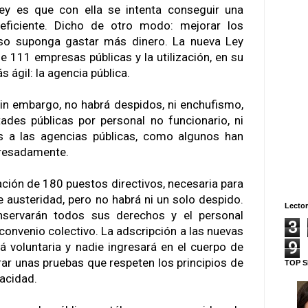
ey es que con ella se intenta conseguir una
eficiente. Dicho de otro modo: mejorar los
eso suponga gastar más dinero. La nueva Ley
e 111 empresas públicas y la utilización, en su
s ágil: la agencia pública.
in embargo, no habrá despidos, ni enchufismo,
tades públicas por personal no funcionario, ni
os a las agencias públicas, como algunos han
eresadamente.
ación de 180 puestos directivos, necesaria para
e austeridad, pero no habrá ni un solo despido.
Lector
nservarán todos sus derechos y el personal
3
convenio colectivo. La adscripción a las nuevas
9
á voluntaria y nadie ingresará en el cuerpo de
rar unas pruebas que respeten los principios de
TOP S
pacidad.