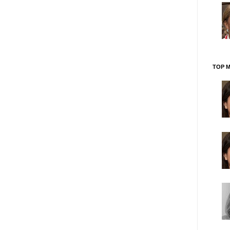
TOP M