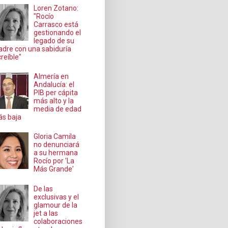
Loren Zotano:
"Rocío
Carrasco está
gestionando el
legado de su
dre con una sabiduría
creíble"
Almería en
Andalucía: el
PIB per cápita
más alto y la
media de edad
s baja
Gloria Camila
no denunciará
a su hermana
Rocío por 'La
Más Grande'
De las
exclusivas y el
glamour de la
jet a las
colaboraciones