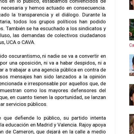
mos en lo público, estábamos convencidos de
 necesaria y hemos actuado en consecuencia.
o la transparencia y el diálogo. Durante la
taria, todos los grupos políticos han podido
s. También se ha escuchado a los sindicatos y
ncluso, las demandas de colectivos ciudadanos
us, UCA o CAVA.
Ca
bido oscurantismo, ni nadie se va a convertir en
por una oposición, ni va a habar despidos, ni a
r a trabajar a una agencia pública en contra de
sos mensajes han sido lanzados a la opinión
encionada e irresponsable por aquellos que, de
se muestran como los mayores defensores del
que, en cuanto tienen la oportunidad, se lanzan
ar servicios públicos.
 que defiende lo público, su partido intenta
y la educación en Madrid y Valencia. Rajoy apoya
an de Cameron, que dejará en la calle a medio