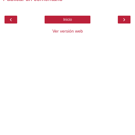
‹
›
Inicio
Ver versión web