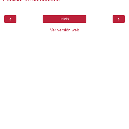
‹
›
Inicio
Ver versión web