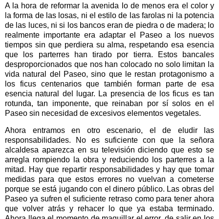
A la hora de reformar la avenida lo de menos era el color y
la forma de las losas, ni el estilo de las farolas ni la potencia
de las luces, ni si los bancos eran de piedra o de madera; lo
realmente importante era adaptar el Paseo a los nuevos
tiempos sin que perdiera su alma, respetando esa esencia
que los parterres han tirado por tierra. Estos bancales
desproporcionados que nos han colocado no solo limitan la
vida natural del Paseo, sino que le restan protagonismo a
los ficus centenarios que también forman parte de esa
esencia natural del lugar. La presencia de los ficus es tan
rotunda, tan imponente, que reinaban por sí solos en el
Paseo sin necesidad de excesivos elementos vegetales.
Ahora entramos en otro escenario, el de eludir las
responsabilidades. No es suficiente con que la señora
alcaldesa aparezca en su televisión diciendo que esto se
arregla rompiendo la obra y reduciendo los parterres a la
mitad. Hay que repartir responsabilidades y hay que tomar
medidas para que estos errores no vuelvan a cometerse
porque se está jugando con el dinero público. Las obras del
Paseo ya sufren el suficiente retraso como para tener ahora
que volver atrás y rehacer lo que ya estaba terminado.
Ahora llega el momento de maquillar el error, de salir en los