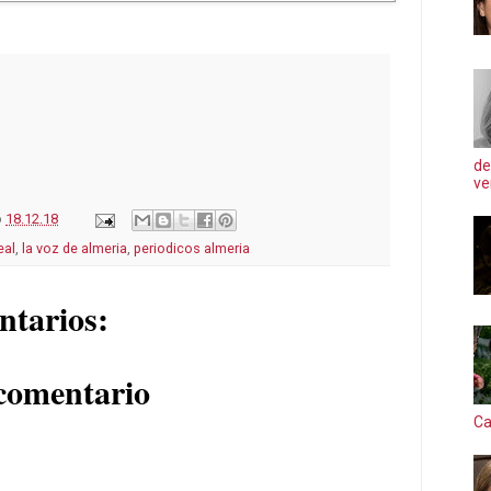
de
ve
o
18.12.18
eal
,
la voz de almeria
,
periodicos almeria
ntarios:
comentario
Ca