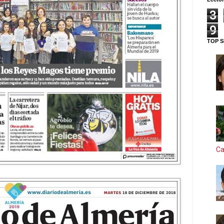
3
9
TOP S
Ca