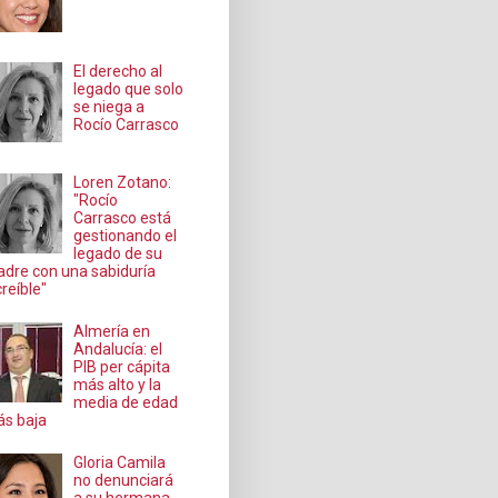
El derecho al
legado que solo
se niega a
Rocío Carrasco
Loren Zotano:
"Rocío
Carrasco está
gestionando el
legado de su
dre con una sabiduría
creíble"
Almería en
Andalucía: el
PIB per cápita
más alto y la
media de edad
s baja
Gloria Camila
no denunciará