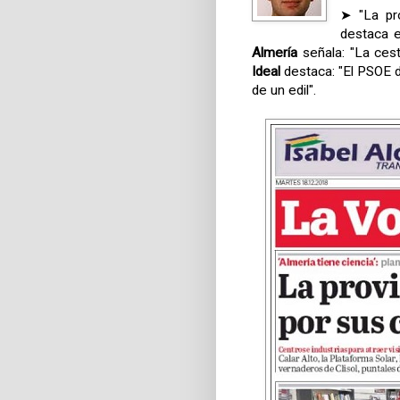
➤ "La pro
destaca 
Almería
señala: "La cest
Ideal
destaca: "El PSOE d
de un edil".