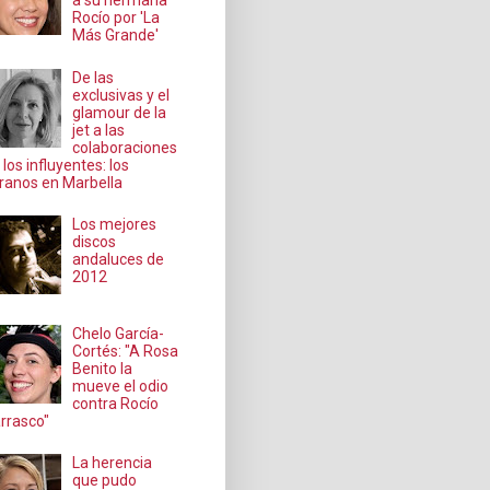
a su hermana
Rocío por 'La
Más Grande'
De las
exclusivas y el
glamour de la
jet a las
colaboraciones
 los influyentes: los
ranos en Marbella
Los mejores
discos
andaluces de
2012
Chelo García-
Cortés: "A Rosa
Benito la
mueve el odio
contra Rocío
rrasco"
La herencia
que pudo