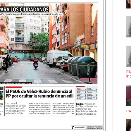
ma
in
má