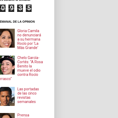
0
9
3
5
EMANAL DE LA OPINION
Gloria Camila
no denunciará
a su hermana
Rocío por 'La
Más Grande'
Chelo García-
Cortés: "A Rosa
Benito la
mueve el odio
contra Rocío
rrasco"
Las portadas
de las cinco
revistas
semanales
Prensa