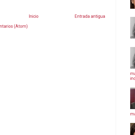
Inicio
Entrada antigua
ntarios (Atom)
ma
in
má