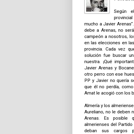
Según el
provincia
mucho a Javier Arenas”.
debe a Arenas, no será 
campeón a nosotros, lo
en las elecciones en l
provincia. Cada vez qu
solución fue buscar un
nuestra. ¡Qué importan
Javier Arenas y Bocaneg
otro perro con ese hues
PP y Javier no quería s
que él no perdía, como
Amat le acogió con los b
Almería y los almeriense
Aureliano, no le deben 
Arenas. Es posible 
almerienses del Partido 
deban sus cargos po