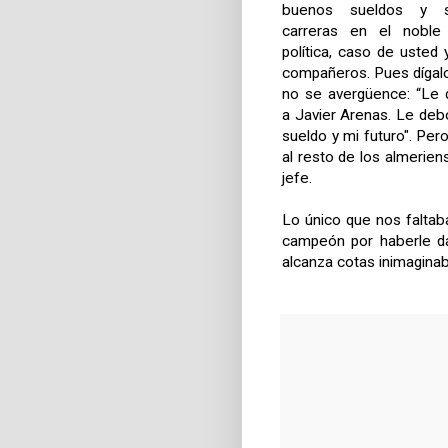
buenos sueldos y s
carreras en el noble
política, caso de usted
compañeros. Pues dígalo 
no se avergüence: “Le
a Javier Arenas. Le debo
sueldo y mi futuro". Per
al resto de los almerie
jefe.
Lo único que nos faltab
campeón por haberle dad
alcanza cotas inimaginab