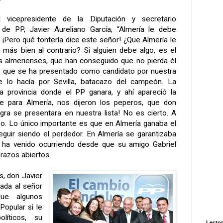
 vicepresidente de la Diputación y secretario
l de PP, Javier Aureliano García, “Almería le debe
 ¡Pero qué tontería dice este señor! ¿Que Almería le
más bien al contrario? Si alguien debe algo, es el
s almerienses, que han conseguido que no pierda él
as que se ha presentado como candidato por nuestra
e lo hacía por Sevilla, batacazo del campeón. La
a provincia donde el PP ganara, y ahí apareció la
te para Almería, nos dijeron los peperos, que don
ra se presentara en nuestra lista! No es cierto. A
o. Lo único importante es que en Almería ganaba el
eguir siendo el perdedor. En Almería se garantizaba
 ha venido ocurriendo desde que su amigo Gabriel
razos abiertos.
s, don Javier
nada al señor
que algunos
Popular si le
líticos, su
Lector