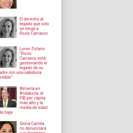
El derecho al
legado que solo
se niega a
Rocío Carrasco
Loren Zotano:
"Rocío
Carrasco está
gestionando el
legado de su
dre con una sabiduría
creíble"
Almería en
Andalucía: el
PIB per cápita
más alto y la
media de edad
s baja
Gloria Camila
no denunciará