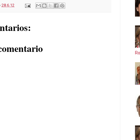
o
28.6.12
ntarios:
comentario
Ro