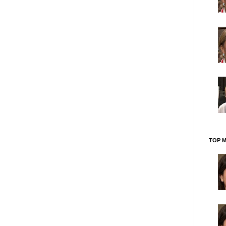
TOP M