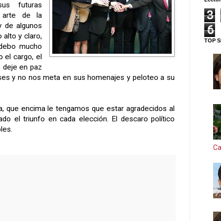
us futuras
3
 arte de la
 y de algunos
6
alto y claro,
TOP S
 debo mucho
 el cargo, el
o deje en paz
nses y no nos meta en sus homenajes y peloteo a su
a, que encima le tengamos que estar agradecidos al
o el triunfo en cada elección. El descaro político
les.
Ca