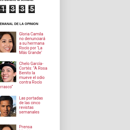
1
3
3
5
EMANAL DE LA OPINION
Gloria Camila
no denunciará
a su hermana
Rocío por 'La
Más Grande'
Chelo García-
Cortés: "A Rosa
Benito la
mueve el odio
contra Rocío
rrasco"
Las portadas
de las cinco
revistas
semanales
Prensa