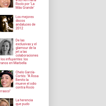
a su hermana
Rocío por 'La
Más Grande'
Los mejores
discos
andaluces de
2012
De las
exclusivas y el
glamour de la
jet a las
colaboraciones
 los influyentes: los
ranos en Marbella
Chelo García-
Cortés: "A Rosa
Benito la
mueve el odio
contra Rocío
rrasco"
La herencia
que pudo