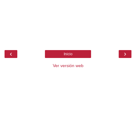
‹
›
Inicio
Ver versión web