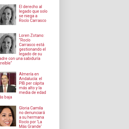
El derecho al
legado que solo
se niega a
Rocío Carrasco
Loren Zotano:
"Rocío
Carrasco está
gestionando el
legado de su
dre con una sabiduría
creíble"
Almería en
Andalucía: el
PIB per cápita
más alto y la
media de edad
s baja
Gloria Camila
no denunciará
a su hermana
Rocío por 'La
Más Grande'