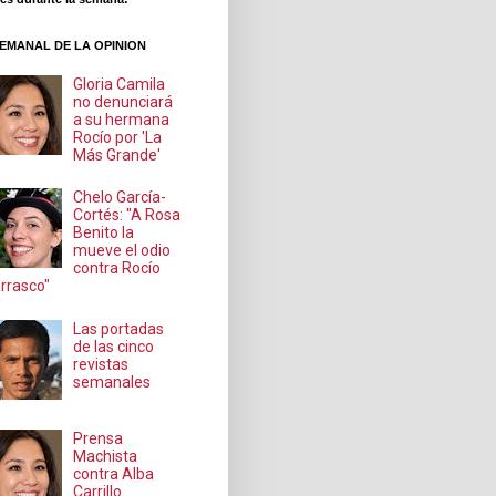
EMANAL DE LA OPINION
Gloria Camila
no denunciará
a su hermana
Rocío por 'La
Más Grande'
Chelo García-
Cortés: "A Rosa
Benito la
mueve el odio
contra Rocío
rrasco"
Las portadas
de las cinco
revistas
semanales
Prensa
Machista
contra Alba
Carrillo