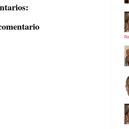
ntarios:
comentario
Ro