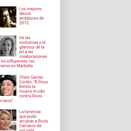
Los mejores
discos
andaluces de
2012
De las
exclusivas y el
glamour de la
jet a las
colaboraciones
 los influyentes: los
ranos en Marbella
Chelo García-
Cortés: "A Rosa
Benito la
mueve el odio
contra Rocío
rrasco"
La herencia
que pudo
arruinar a Rocío
Carrasco de
por vida