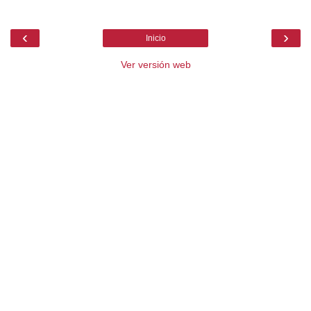
‹
›
Inicio
Ver versión web