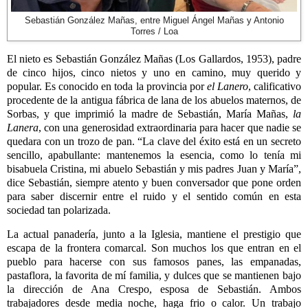
Sebastián González Mañas, entre Miguel Ángel Mañas y Antonio
Torres / Loa
El nieto es Sebastián González Mañas (Los Gallardos, 1953), padre
de cinco hijos, cinco nietos y uno en camino, muy querido y
popular. Es conocido en toda la provincia por
el Lanero
, calificativo
procedente de la antigua fábrica de lana de los abuelos maternos, de
Sorbas, y que imprimió la madre de Sebastián, María Mañas,
la
Lanera
, con una generosidad extraordinaria para hacer que nadie se
quedara con un trozo de pan. “La clave del éxito está en un secreto
sencillo, apabullante: mantenemos la esencia, como lo tenía mi
bisabuela Cristina, mi abuelo Sebastián y mis padres Juan y María”,
dice Sebastián, siempre atento y buen conversador que pone orden
para saber discernir entre el ruido y el sentido común en esta
sociedad tan polarizada.
La actual panadería, junto a la Iglesia, mantiene el prestigio que
escapa de la frontera comarcal. Son muchos los que entran en el
pueblo para hacerse con sus famosos panes, las empanadas,
pastaflora, la favorita de mí familia, y dulces que se mantienen bajo
la dirección de Ana Crespo, esposa de Sebastián. Ambos
trabajadores desde media noche, haga frio o calor. Un trabajo