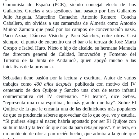
Comunista de España (PCE), siendo concejal electo de Los
Gallardos. Gracias a sus gestiones han pasado por Los Gallardos
Julio Anguita, Marcelino Camacho, Antonio Romero, Concha
Caballero, sin olvidas a sus camaradas de Almería como Antonio
Muñoz Zamora que pasó por los campos de concentración nazis,
Paco Aznar, Dámaso Visiedo y Paco Sánchez, entre otros. Casi
siempre, el punto de encuentro era el bar o la terraza de José María
Crespo e Isabel Haro. Nieto e hijo de alcalde, su hermana Manuela
fue directora general de Calidad, Innovación y Fomento del
Turismo de la Junta de Andalucía, quien apoyó mucho a las
iniciativas de la provincia.
Sebastián tiene pasión por la lectura y escritura. Autor de varios
trabajos como
400 años después
, publicada con motivo del IV
centenario de don Quijote y Sancho una obra de teatro infantil
conmemorativa del IV centenario. “El teatro”, dice Sebas,
“representa una cura espiritual, lo más grande que hay”. Sobre El
Quijote de la que le encanta una de las definiciones más populares
de que es prudencia saberse aprovechar de lo que oye, ve y estudia.
“Si pudiera elegir al nacer, habría apostado por ser El Quijote con
su humildad y la lección que nos da para rebajar egos”. Y reitera, en
un ambiente de olor a pan recién hecho, que admira a la gente que