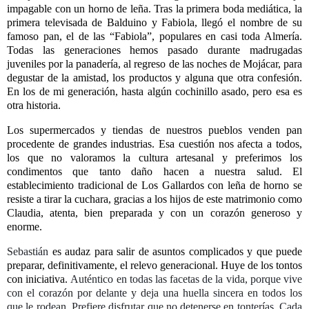
impagable con un horno de leña. Tras la primera boda mediática, la
primera televisada de Balduino y Fabiola, llegó el nombre de su
famoso pan, el de las “Fabiola”, populares en casi toda Almería.
Todas las generaciones hemos pasado durante madrugadas
juveniles por la panadería, al regreso de las noches de Mojácar, para
degustar de la amistad, los productos y alguna que otra confesión.
En los de mi generación, hasta algún cochinillo asado, pero esa es
otra historia.
Los supermercados y tiendas de nuestros pueblos venden pan
procedente de grandes industrias. Esa cuestión nos afecta a todos,
los que no valoramos la cultura artesanal y preferimos los
condimentos que tanto daño hacen a nuestra salud. El
establecimiento tradicional de Los Gallardos con leña de horno se
resiste a tirar la cuchara, gracias a los hijos de este matrimonio como
Claudia, atenta, bien preparada y con un corazón generoso y
enorme.
Sebastián
es audaz para salir de asuntos complicados y que puede
preparar, definitivamente, el relevo generacional. Huye de los tontos
con iniciativa.
Auténtico en todas las facetas de la vida, porque vive
con el corazón por delante y deja una huella sincera en todos los
que le rodean. Prefiere disfrutar que no detenerse en tonterías. Cada