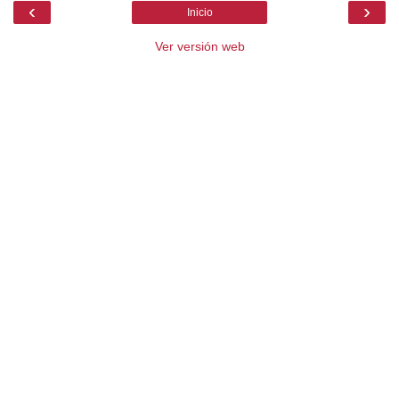
‹
›
Inicio
Ver versión web