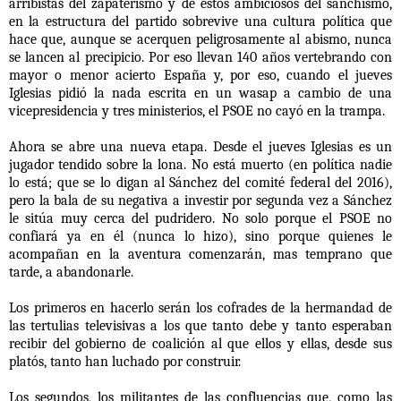
arribistas del zapaterismo y de estos ambiciosos del sanchismo,
en la estructura del partido sobrevive una cultura política que
hace que, aunque se acerquen peligrosamente al abismo, nunca
se lancen al precipicio. Por eso llevan 140 años vertebrando con
mayor o menor acierto España y, por eso, cuando el jueves
Iglesias pidió la nada escrita en un wasap a cambio de una
vicepresidencia y tres ministerios, el PSOE no cayó en la trampa.
Ahora se abre una nueva etapa. Desde el jueves Iglesias es un
jugador tendido sobre la lona. No está muerto (en política nadie
lo está; que se lo digan al Sánchez del comité federal del 2016),
pero la bala de su negativa a investir por segunda vez a Sánchez
le sitúa muy cerca del pudridero. No solo porque el PSOE no
confiará ya en él (nunca lo hizo), sino porque quienes le
acompañan en la aventura comenzarán, mas temprano que
tarde, a abandonarle.
Los primeros en hacerlo serán los cofrades de la hermandad de
las tertulias televisivas a los que tanto debe y tanto esperaban
recibir del gobierno de coalición al que ellos y ellas, desde sus
platós, tanto han luchado por construir.
Los segundos, los militantes de las confluencias que, como las