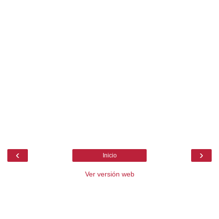
‹
›
Inicio
Ver versión web