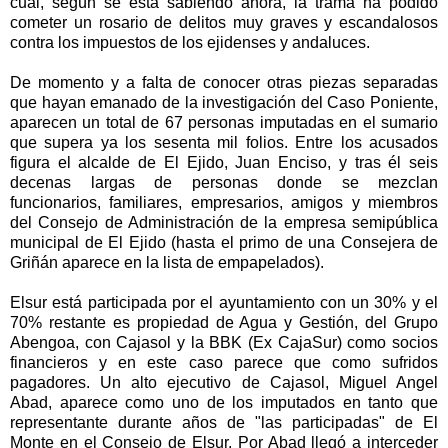
cual, según se está sabiendo ahora, la trama ha podido
cometer un rosario de delitos muy graves y escandalosos
contra los impuestos de los ejidenses y andaluces.
De momento y a falta de conocer otras piezas separadas
que hayan emanado de la investigación del Caso Poniente,
aparecen un total de 67 personas imputadas en el sumario
que supera ya los sesenta mil folios. Entre los acusados
figura el alcalde de El Ejido, Juan Enciso, y tras él seis
decenas largas de personas donde se mezclan
funcionarios, familiares, empresarios, amigos y miembros
del Consejo de Administración de la empresa semipública
municipal de El Ejido (hasta el primo de una Consejera de
Griñán aparece en la lista de empapelados).
Elsur está participada por el ayuntamiento con un 30% y el
70% restante es propiedad de Agua y Gestión, del Grupo
Abengoa, con Cajasol y la BBK (Ex CajaSur) como socios
financieros y en este caso parece que como sufridos
pagadores. Un alto ejecutivo de Cajasol, Miguel Angel
Abad, aparece como uno de los imputados en tanto que
representante durante años de "las participadas" de El
Monte en el Consejo de Elsur. Por Abad llegó a interceder