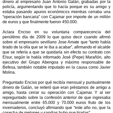
dinero al empresario Juan Antonio Galán, grabadas por la
policía, argumentando que lo hacía porque es su amigo y
estaba pasando apuros económicos mientras cerraba una
“operación bancaria” con Cajamar por importe de un millón
de euros y que finalmente fueron 450.000.
Aclara Enciso en su voluntaria comparecencia del
penúltimo día de 2009 lo que quiso decir cuando afirmó
sobre el empresario sevillano Jose Amate que “tanto había
tirado de la olla que se le iba a acabar”, afirmando el alcalde
que se refería a que se quedaría sin efecto su contrato con
Elsur, según le había informado José (Pepe) Marañón, alto
ejecutivo del Grupo Abengoa y máximo responsable de
Befesa, también notable imputado en la causa como Javier
Molina.
Preguntado Enciso por qué recibía mensual y puntualmente
dinero de Galán, se reiteró que eran préstamos de amigo a
amigo, hasta cerrar su operación con Cajamar. Y al ser
repreguntado sobre la confesión anterior de que ingresaba
mensualmente entre 65.000 y 70.000 euros fruto de los
invernaderos, concluyó afirmando que “este año no, que la
cosecha de melones y sandias hubo que tirarlas”.