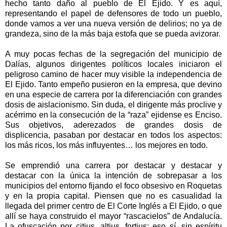
hecho tanto daño al pueblo de El Ejido. Y es aquí,
representando el papel de defensores de todo un pueblo,
donde vamos a ver una nueva versión de delirios; no ya de
grandeza, sino de la más baja estofa que se pueda avizorar.
A muy pocas fechas de la segregación del municipio de
Dalías, algunos dirigentes políticos locales iniciaron el
peligroso camino de hacer muy visible la independencia de
El Ejido. Tanto empeño pusieron en la empresa, que devino
en una especie de carrera por la diferenciación con grandes
dosis de aislacionismo. Sin duda, el dirigente más proclive y
acérrimo en la consecución de la “raza” ejidense es Enciso.
Sus objetivos, aderezados de grandes dosis de
displicencia, pasaban por destacar en todos los aspectos:
los más ricos, los más influyentes… los mejores en todo.
Se emprendió una carrera por destacar y destacar y
destacar con la única la intención de sobrepasar a los
municipios del entorno fijando el foco obsesivo en Roquetas
y en la propia capital. Piensen que no es casualidad la
llegada del primer centro de El Corte Inglés a El Ejido, o que
allí se haya construido el mayor “rascacielos” de Andalucía.
La ofuscación por citius, altius, fortius; eso sí, sin espíritu