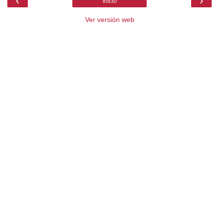
‹
›
Inicio
Ver versión web