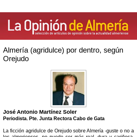
Almería (agridulce) por dentro, según
Orejudo
José Antonio Martínez Soler
Periodista. Pte. Junta Rectora Cabo de Gata
La ficción agridulce de Orejudo sobre Almería -guste o no a
los almerienses- no puede ser más real, dura y cariñosa.