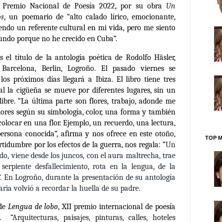
l Premio Nacional de Poesía 2022, por su obra
Un
os
, un poemario de “alto calado lírico, emocionante,
iendo un referente cultural en mi vida, pero me siento
ndo porque no he crecido en Cuba”.
Es el título de la antología poética de Rodolfo Häsler,
Barcelona, Berlin, Logroño. El pasado viernes se
os próximos días llegará a Ibiza. El libro tiene tres
ral la cigüeña se mueve por diferentes lugares, sin un
libre. “La última parte son flores, trabajo, adonde me
flores según su simbología, color, una forma y también
olocar en una flor. Ejemplo, un recuerdo, una lectura,
rsona conocida”, afirma y nos ofrece en este otoño,
TOP M
rtidumbre por los efectos de la guerra, nos regala: “
Un
o, viene desde los juncos, con el aura maltrecha, trae
 serpiente desfallecimiento, rota en la lengua, de la
”. En Logroño, durante la presentación de su antología
aria volvió a recordar la huella de su padre.
 de
Lengua de lobo
,
XII premio internacional de poesía
.
“Arquitecturas, paisajes, pinturas, calles, hoteles