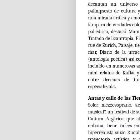
decantan un universo 
palimpsesto de cultura 
una mirada crítica y emo
lámpara de verdades cole
poliédrico, destacó Man
Tratado de licantropía, E
rue de Zurich, Paisaje, t
mar, Diario de la urra
(antología poética) así 
incluido en numerosas an
mini relatos de Kafka y
entre decenas de trab
especializada.
Antas y calle de las Ti
Soler, mezzosoprano, a
musical”, un festival de 
Cultura Argárica
que aba
cubana, tiene raíces e
hiperrealista suizo Rudolf
trayectoria artística y