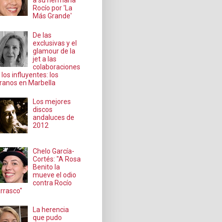
a su hermana
Rocío por 'La
Más Grande'
De las
exclusivas y el
glamour de la
jet a las
colaboraciones
 los influyentes: los
ranos en Marbella
Los mejores
discos
andaluces de
2012
Chelo García-
Cortés: "A Rosa
Benito la
mueve el odio
contra Rocío
rrasco"
La herencia
que pudo