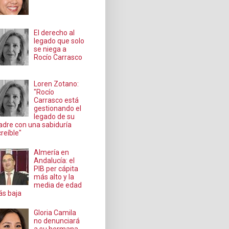
El derecho al
legado que solo
se niega a
Rocío Carrasco
Loren Zotano:
"Rocío
Carrasco está
gestionando el
legado de su
dre con una sabiduría
creíble"
Almería en
Andalucía: el
PIB per cápita
más alto y la
media de edad
s baja
Gloria Camila
no denunciará