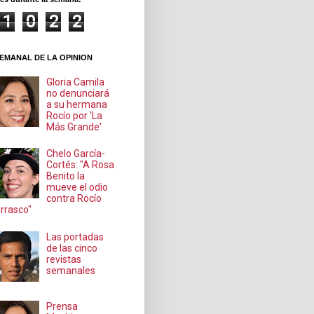
1
0
2
2
EMANAL DE LA OPINION
Gloria Camila
no denunciará
a su hermana
Rocío por 'La
Más Grande'
Chelo García-
Cortés: "A Rosa
Benito la
mueve el odio
contra Rocío
rrasco"
Las portadas
de las cinco
revistas
semanales
Prensa