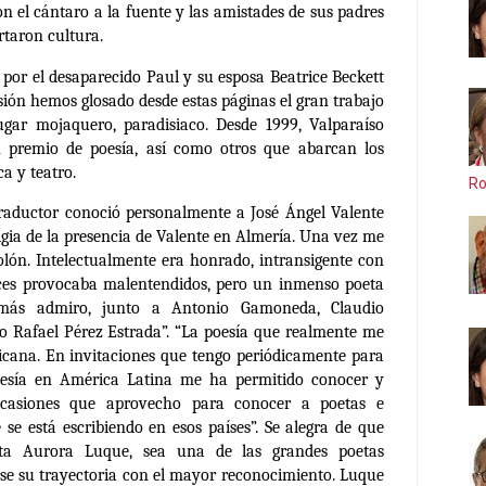
on el cántaro a la fuente y las amistades de sus padres
rtaron cultura.
por el desaparecido Paul y su esposa Beatrice Beckett
ión hemos glosado desde estas páginas el gran trabajo
ugar mojaquero, paradisiaco. Desde 1999, Valparaíso
premio de poesía, así como otros que abarcan los
ca y teatro.
Ro
traductor conoció personalmente a José Ángel Valente
lgia de la presencia de Valente en Almería. Una vez me
Colón. Intelectualmente era honrado, intransigente con
ces provocaba malentendidos, pero un inmenso poeta
más admiro, junto a Antonio Gamoneda, Claudio
o Rafael Pérez Estrada”. “La poesía que realmente me
ricana. En invitaciones que tengo periódicamente para
 poesía en América Latina me ha permitido conocer y
ocasiones que aprovecho para conocer a poetas e
se está escribiendo en esos países”. Se alegra de que
eta Aurora Luque, sea una de las grandes poetas
rse su trayectoria con el mayor reconocimiento. Luque