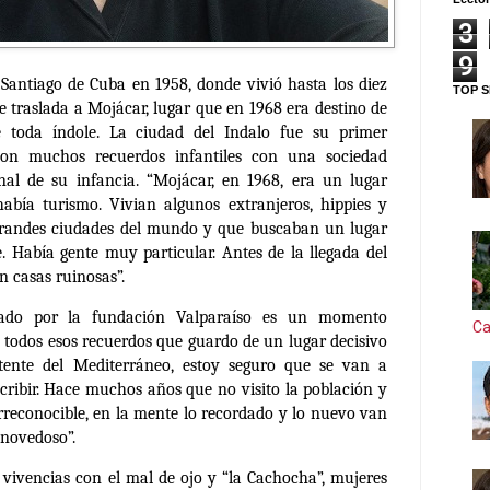
3
9
Santiago de Cuba en 1958, donde vivió hasta los diez
TOP S
e traslada a Mojácar, lugar que en 1968 era destino de
de toda índole. La ciudad del Indalo fue su primer
on muchos recuerdos infantiles con una sociedad
inal de su infancia. “Mojácar, en 1968, era un lugar
abía turismo. Vivian algunos extranjeros, hippies y
grandes ciudades del mundo y que buscaban un lugar
e. Había gente muy particular. Antes de la llegada del
n casas ruinosas”.
ado por la fundación Valparaíso es un momento
Ca
 todos esos recuerdos que guardo de un lugar decisivo
otente del Mediterráneo, estoy seguro que se van a
scribir. Hace muchos años que no visito la población y
reconocible, en la mente lo recordado y lo nuevo van
 novedoso”.
n vivencias con el mal de ojo y “la Cachocha”, mujeres