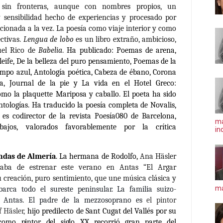
sin fronteras, aunque con nombres propios, un
y sensibilidad hecho de experiencias y procesado por
cionada a la vez. La poesía como viaje interior y como
ctivas.
Lengua de lobo
es un libro extraño, ambicioso,
uel Rico de
Babelia
.
Ha publicado: Poemas de arena,
lleife, De la belleza del puro pensamiento, Poemas de la
iempo azul, Antología poética, Cabeza de ébano, Corona
ca, Journal de la pie y La vida en el Hotel Greco:
como la plaquette Mariposa y caballo. El poeta ha sido
tologías. Ha traducido la poesía completa de Novalis,
 es codirector de la revista Poesía080 de Barcelona,
ma
ajos, valorados favorablemente por la crítica
in
endas de Almería
. La hermana de Rodolfo,
Ana Häsler
caba de estrenar este verano en Antas “El Argar
su creación, puro sentimiento, que une música clásica y
má
rca todo el sureste peninsular. La familia suizo-
n Antas
.
El padre de la mezzosoprano es
el pintor
 Häsler,
hijo predilecto de Sant Cugat del Vallés por
su
 como pintor del siglo XX
recorrió gran parte del