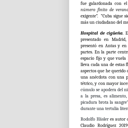
fue galardonada con e
número finito de veran
exigente”. “Cuba sigue s
más un ciudadano del mu
Hospital de cigüeña
. 
presentado en Madrid, 
presentó en Antas y en l
partes. En la parte cent
espacio fijo y que vuela 
lleva cada una de estas 
aspectos que he querido c
una anécdota con una pe
tétrico, y con mayor ince
cúmulo se apodera del nid
a la presa, es alimento,
picadura brota la sangre
durante una tertulia liter
Rodolfo Häsler
es autor
Claudio Rodríguez 2019