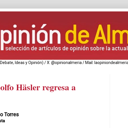
de Debate, Ideas y Opinión) / X: @opinionalmeria / Mail: laopiniondealm
olfo Häsler regresa a
o Torres
sta