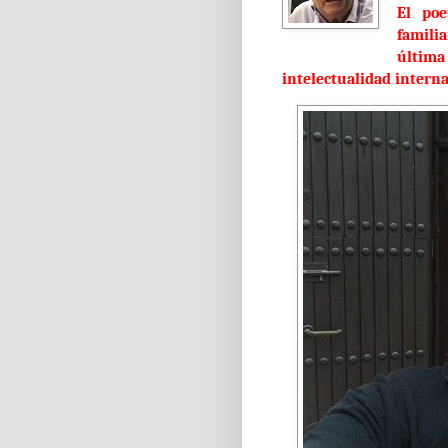
El poe
famili
últim
intelectualidad intern