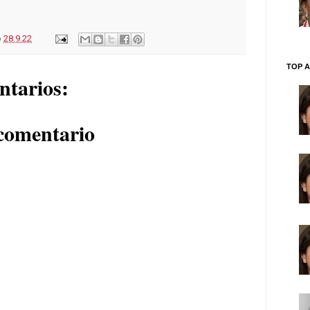
o
28.9.22
TOP A
ntarios:
comentario