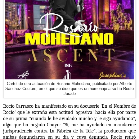
Cartel de otra actuación de Rosario Mohedano, publicitado por Alberto
Sánchez Couture, en el que se dice que es un homenaje a su tía Rocío
Jurado
Rocío Carrasco ha manifestado en su docuserie 'En el Nombre de
Rocío' que le extraña esta actitud 'agresiva' hacia ella por parte
de su prima "cuando le he ayudado mucho y le sigo ayudando",
algo que ha negado Chayo: "Sí, me ha ayudado en mandarme
jurisprudencia contra La Fábrica de la Tele", la productora que
ambas denunciaron en su día y cuya denuncia Rocío retiró