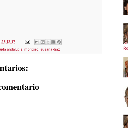
o
28.12.17
Ro
uda andalucia
,
montoro
,
susana diaz
ntarios:
comentario