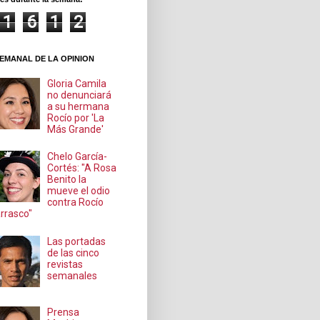
1
6
1
2
EMANAL DE LA OPINION
Gloria Camila
no denunciará
a su hermana
Rocío por 'La
Más Grande'
Chelo García-
Cortés: "A Rosa
Benito la
mueve el odio
contra Rocío
rrasco"
Las portadas
de las cinco
revistas
semanales
Prensa