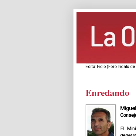
Edita: Fidio (Foro Indalo 
Enredando
Migue
Conseje
El Min
genera