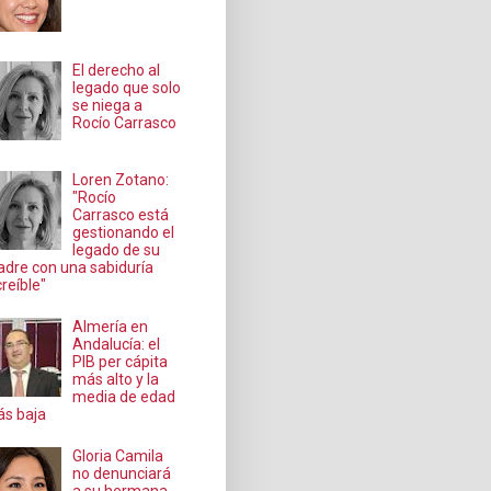
El derecho al
legado que solo
se niega a
Rocío Carrasco
Loren Zotano:
"Rocío
Carrasco está
gestionando el
legado de su
dre con una sabiduría
creíble"
Almería en
Andalucía: el
PIB per cápita
más alto y la
media de edad
s baja
Gloria Camila
no denunciará