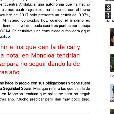
 encuentra Andalucía, una autonomía que ha hecho
3
 últimos cuatro ejercicios ha cumplido con el techo
1
 octubre de 2017 solo presenta un déficit del 0,07%,
o Ministerio conocidos hoy, cuando el máximo es
TOP S
 tiene un nivel de deuda casi tres puntos por debajo
 CCAA. En definitiva, una comunidad cumplidora y que
úblico.
ir a los que dan la de cal y
a nota, en Moncloa tendrían
se para no seguir dando la de
ras año
Ca
no hace lo propio con sus obligaciones y tiene fuera
la Seguridad Social
. Más que reñir a los que dan la de
, en Moncloa tendrían que aplicarse para no seguir
tras año. Mucho predicar pero dan muy poco trigo.