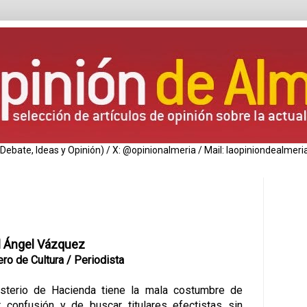
de Debate, Ideas y Opinión) / X: @opinionalmeria / Mail: laopiniondealm
l Ángel Vázquez
ro de Cultura / Periodista
isterio de Hacienda tiene la mala costumbre de
r confusión y de buscar titulares efectistas sin