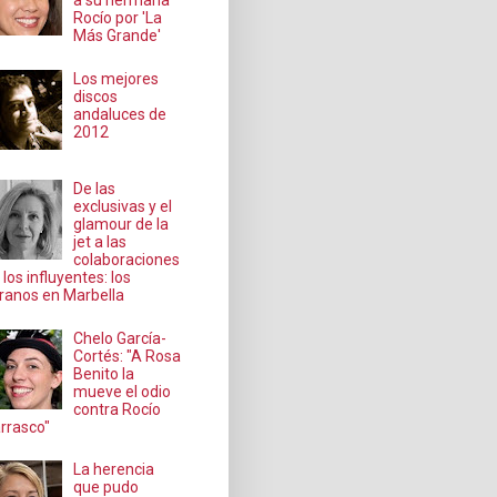
a su hermana
Rocío por 'La
Más Grande'
Los mejores
discos
andaluces de
2012
De las
exclusivas y el
glamour de la
jet a las
colaboraciones
 los influyentes: los
ranos en Marbella
Chelo García-
Cortés: "A Rosa
Benito la
mueve el odio
contra Rocío
rrasco"
La herencia
que pudo