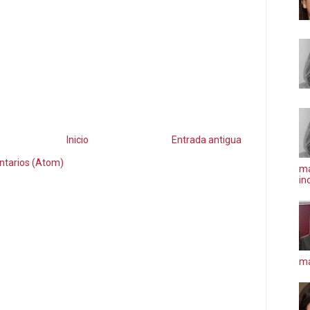
Inicio
Entrada antigua
ntarios (Atom)
ma
in
má