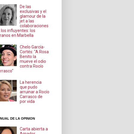
De las
exclusivas y el
glamour de la
jet a las
colaboraciones
 los influyentes: los
ranos en Marbella
Chelo García-
Cortés: "A Rosa
Benito la
mueve el odio
contra Rocío
rrasco"
La herencia
que pudo
arruinar a Rocío
Carrasco de
por vida
NUAL DE LA OPINION
Carta abierta a
Amador