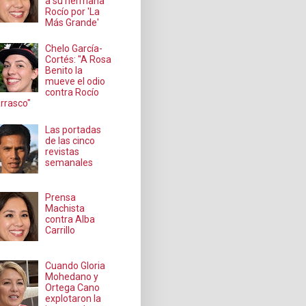
a su hermana
Rocío por 'La
Más Grande'
Chelo García-
Cortés: "A Rosa
Benito la
mueve el odio
contra Rocío
rrasco"
Las portadas
de las cinco
revistas
semanales
Prensa
Machista
contra Alba
Carrillo
Cuando Gloria
Mohedano y
Ortega Cano
explotaron la