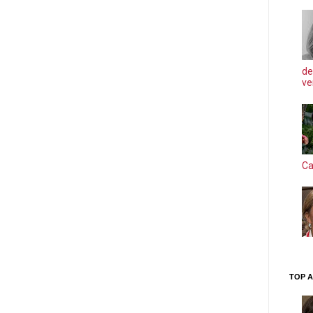
de
ve
Ca
TOP A