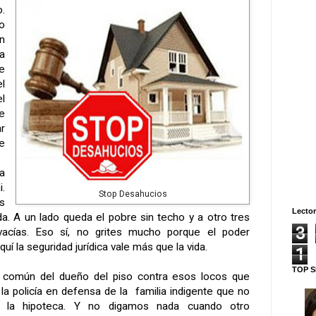
.
o
n
a
e
l
l
e
r
e
a
.
Stop Desahucios
s
Lector
da. A un lado queda el pobre sin techo y a otro tres
3
vacías. Eso sí, no grites mucho porque el poder
uí la seguridad jurídica vale más que la vida.
1
TOP S
 común del dueño del piso contra esos locos que
 la policía en defensa de la familia indigente que no
 la hipoteca. Y no digamos nada cuando otro