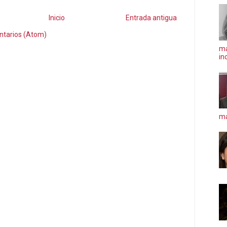
Inicio
Entrada antigua
ntarios (Atom)
ma
in
má