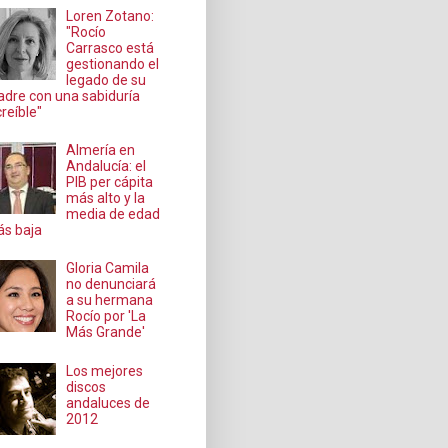
Loren Zotano:
"Rocío
Carrasco está
gestionando el
legado de su
dre con una sabiduría
creíble"
Almería en
Andalucía: el
PIB per cápita
más alto y la
media de edad
s baja
Gloria Camila
no denunciará
a su hermana
Rocío por 'La
Más Grande'
Los mejores
discos
andaluces de
2012