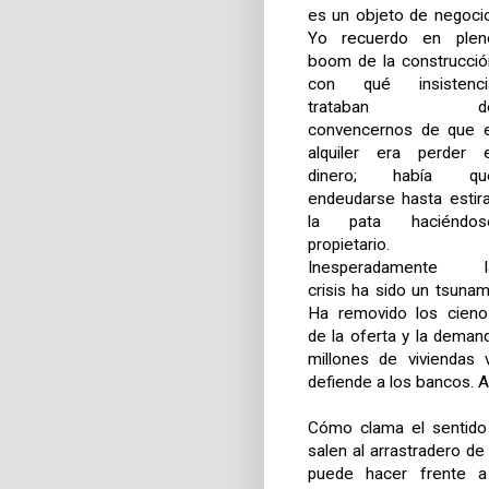
es un objeto de negocio
Yo recuerdo en plen
boom de la construcció
con qué insistenci
trataban d
convencernos de que e
alquiler era perder e
dinero; había qu
endeudarse hasta estira
la pata haciéndos
propietario.
Inesperadamente l
crisis ha sido un tsunami
Ha removido los cieno
de la oferta y la deman
millones de viviendas 
defiende a los bancos. Aq
Cómo clama el sentido
salen al arrastradero de
puede hacer frente a