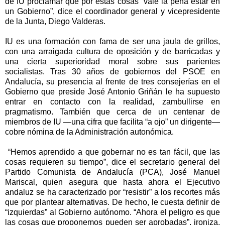
de IU proclamar que por estas cosas “vale la pena estar en
un Gobierno”, dice el coordinador general y vicepresidente
de la Junta,
Diego Valderas
.
IU es una formación con fama de ser una jaula de grillos,
con una arraigada cultura de oposición y de barricadas y
una cierta superioridad moral sobre sus parientes
socialistas. Tras 30 años de gobiernos del PSOE en
Andalucía, su presencia al frente de tres consejerías en el
Gobierno que preside José Antonio Griñán le ha supuesto
entrar en contacto con la realidad, zambullirse en
pragmatismo. También que cerca de un centenar de
miembros de IU —una cifra que facilita “a ojo” un dirigente—
cobre nómina de
la Administración
autonómica.
“Hemos aprendido a que gobernar no es tan fácil, que las
cosas requieren su tiempo”, dice el secretario general del
Partido Comunista de Andalucía (PCA)
, José Manuel
Mariscal, quien asegura que hasta ahora el Ejecutivo
andaluz se ha caracterizado por “resistir” a los recortes más
que por plantear alternativas. De hecho, le cuesta definir de
“izquierdas” al Gobierno autónomo. “Ahora el peligro es que
las cosas que proponemos pueden ser aprobadas”, ironiza,