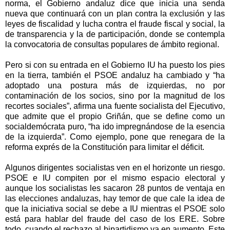
norma, el Gobierno andaluz dice que inicia una senda
nueva que continuará con un plan contra la exclusión y las
leyes de fiscalidad y lucha contra el fraude fiscal y social, la
de transparencia y la de participación, donde se contempla
la convocatoria de consultas populares de ámbito regional.
Pero si con su entrada en el Gobierno IU ha puesto los pies
en la tierra, también el PSOE andaluz ha cambiado y “ha
adoptado una postura más de izquierdas, no por
contaminación de los socios, sino por la magnitud de los
recortes sociales”, afirma una fuente socialista del Ejecutivo,
que admite que el propio Griñán, que se define como un
socialdemócrata puro, “ha ido impregnándose de la esencia
de la izquierda”. Como ejemplo, pone que renegara de la
reforma exprés de
la Constitución
para limitar el déficit.
Algunos dirigentes socialistas ven en el horizonte un riesgo.
PSOE e IU compiten por el mismo espacio electoral y
aunque los socialistas les sacaron 28 puntos de ventaja en
las elecciones andaluzas, hay temor de que cale la idea de
que la iniciativa social se debe a IU mientras el PSOE solo
está para hablar del fraude del caso de los ERE. Sobre
todo, cuando el rechazo al bipartidismo va en aumento. Este