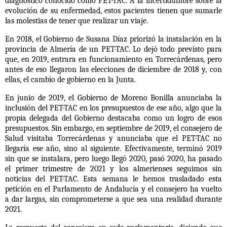
diagnóstico conocido como
PET-TAC.
A la incertidumbre sobre la
evolución de su enfermedad, estos pacientes tienen que sumarle
las molestias de tener que realizar un viaje.
En 2018, el Gobierno de
Susana Díaz priorizó la instalación en la
provincia de Almería de un PET-TAC
. Lo dejó todo previsto para
que, en 2019, entrara en funcionamiento en Torrecárdenas, pero
antes de eso llegaron las elecciones de diciembre de 2018 y, con
ellas, el cambio de gobierno en la Junta.
En junio de 2019, el Gobierno de Moreno Bonilla anunciaba la
inclusión del PET-TAC en los presupuestos de ese año, algo que la
propia delegada del Gobierno destacaba como un logro de esos
presupuestos. Sin embargo, en septiembre de 2019, el consejero de
Salud visitaba Torrecárdenas y anunciaba que el PET-TAC no
llegaría ese año, sino al siguiente.
Efectivamente, terminó 2019
sin que se instalara, pero luego llegó 2020, pasó 2020, ha pasado
el primer trimestre de 2021
y los almerienses seguimos sin
noticias del PET-TAC. Esta semana le hemos trasladado esta
petición en el Parlamento de Andalucía y el consejero ha vuelto
a dar largas, sin comprometerse a que sea una realidad durante
2021.