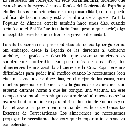
La respuesta del consejero en sede parlamentaria, diciendo que
está ahora a la espera de unos fondos del Gobierno de España y
eludiendo sus competencias y su responsabilidad, solo se puede
calificar de bochornosa y está a la altura de la que el Partido
Popular de Almería ofreció también hace unos días, cuando
señaló que el PET-TAC se instalaría
“más pronto que tarde”
, algo
inaceptable para los que sufren esta grave enfermedad.
La salud debería ser la prioridad absoluta de cualquier gobierno.
Sin embargo, desde la llegada de las derechas al Gobierno
andaluz, el grado de descuido que estamos sufriendo es
simplemente intolerable. En poco más de dos años,
los
almerienses hemos asistido al cierre de la Cruz Roja
, tenemos
dificultades para poder ir al médico cuando lo necesitamos (con
citas a la vuelta de quince días, en el mejor de los casos, para
muchas personas) y hemos visto largas colas de ancianos que
esperan durante horas a que les pongan una vacuna. En este
tiempo
no se ha abierto ningún centro de salud nuevo
,
no se ha
avanzado ni un milímetro para abrir el hospital de Roquetas
y se
ha retrasado la puesta en marcha del edificio de Consultas
Externas de Torrecárdenas. Los almerienses no necesitamos
propaganda: necesitamos hechos y que lo importante se resuelva
con celeridad.