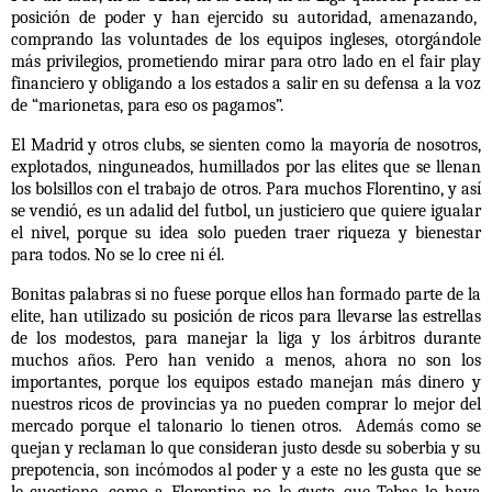
posición de poder y han ejercido su autoridad, amenazando,
comprando las voluntades de los equipos ingleses, otorgándole
más privilegios, prometiendo mirar para otro lado en el fair play
financiero y obligando a los estados a salir en su defensa a la voz
de “marionetas, para eso os pagamos”.
El Madrid y otros clubs, se sienten como la mayoría de nosotros,
explotados, ninguneados, humillados por las elites que se llenan
los bolsillos con el trabajo de otros. Para muchos Florentino, y así
se vendió, es un adalid del futbol, un justiciero que quiere igualar
el nivel, porque su idea solo pueden traer riqueza y bienestar
para todos. No se lo cree ni él.
Bonitas palabras si no fuese porque ellos han formado parte de la
elite, han utilizado su posición de ricos para llevarse las estrellas
de los modestos, para manejar la liga y los árbitros durante
muchos años. Pero han venido a menos, ahora no son los
importantes, porque los equipos estado manejan más dinero y
nuestros ricos de provincias ya no pueden comprar lo mejor del
mercado porque el talonario lo tienen otros.
Además como se
quejan y reclaman lo que consideran justo desde su soberbia y su
prepotencia, son incómodos al poder y a este no les gusta que se
le cuestione, como a Florentino no le gusta que Tebas lo haya