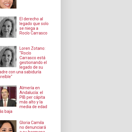
El derecho al
legado que solo
se niega a
Rocío Carrasco
Loren Zotano:
"Rocío
Carrasco está
gestionando el
legado de su
dre con una sabiduría
creíble"
Almería en
Andalucía: el
PIB per cápita
más alto y la
media de edad
s baja
Gloria Camila
no denunciará