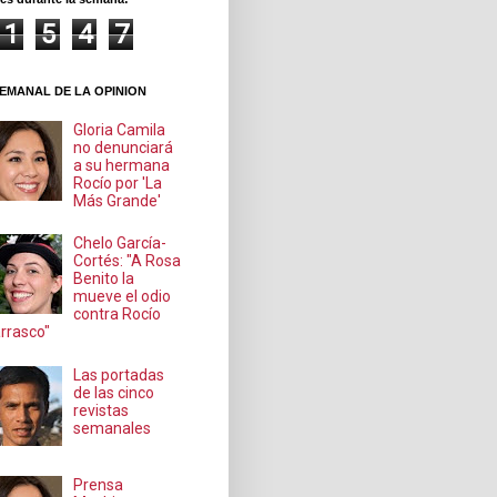
1
5
4
7
EMANAL DE LA OPINION
Gloria Camila
no denunciará
a su hermana
Rocío por 'La
Más Grande'
Chelo García-
Cortés: "A Rosa
Benito la
mueve el odio
contra Rocío
rrasco"
Las portadas
de las cinco
revistas
semanales
Prensa