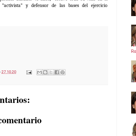
“activista” y defensor de las bases del ejercicio
Ro
o
27.10.20
ntarios:
comentario