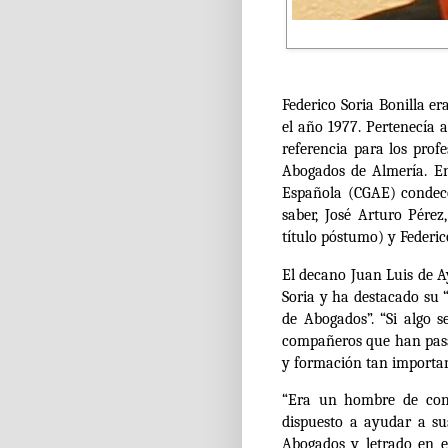
Federico Soria Bonilla e
el año 1977.
Pertenecía a 
referencia para los prof
Abogados de Almería.
En
Española (CGAE)
condec
saber, José Arturo Pérez
título póstumo) y Federic
El decano Juan Luis de A
Soria y ha destacado su 
de Abogados”.
“Si algo 
compañeros que han pas
y formación tan importan
“Era un hombre de cons
dispuesto a ayudar a s
Abogados y letrado en e