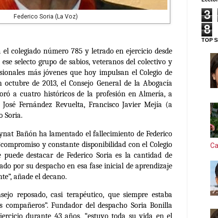
3
Federico Soria (La Voz)
8
TOP S
ra el colegiado número 785 y letrado en
ejercicio desde
ese selecto grupo de sabios, veteranos del colectivo y
esionales más jóvenes que hoy impulsan el Colegio de
 octubre de 2013, el
Consejo General de la Abogacía
oró a
cuatro históricos
de la profesión en Almería, a
, José Fernández Revuelta, Francisco Javier Mejía (a
o Soria.
ynat Bañón ha lamentado el fallecimiento de Federico
“compromiso y constante disponibilidad con el Colegio
Ca
se puede destacar de Federico Soria es la cantidad de
ado por su despacho
en esa fase inicial de aprendizaje
te”, añade el decano.
ejo reposado, casi terapéutico, que
siempre estaba
us compañeros”
. Fundador del despacho Soria Bonilla
jercicio durante 43 años, “estuvo toda su vida en el