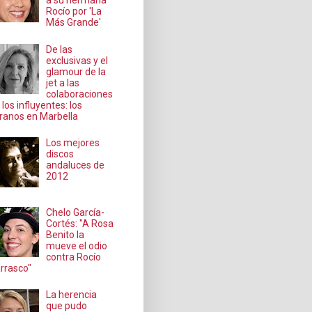
a su hermana
Rocío por 'La
Más Grande'
De las
exclusivas y el
glamour de la
jet a las
colaboraciones
 los influyentes: los
ranos en Marbella
Los mejores
discos
andaluces de
2012
Chelo García-
Cortés: "A Rosa
Benito la
mueve el odio
contra Rocío
rrasco"
La herencia
que pudo