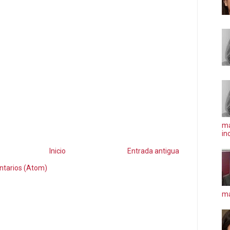
ma
in
Inicio
Entrada antigua
ntarios (Atom)
má