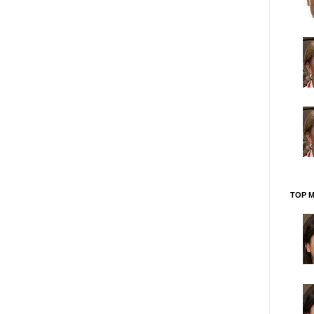
TOP M