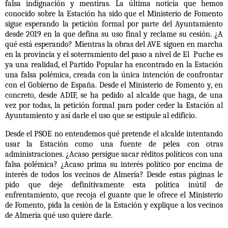
falsa indignación y mentiras. La última noticia que hemos
conocido sobre la Estación ha sido que
el Ministerio de Fomento
sigue esperando la petición formal por parte del Ayuntamiento
desde 2019 en la que defina su uso final y reclame su cesión.
¿A
qué está esperando? Mientras la obras del AVE siguen en marcha
en la provincia y el soterramiento del
paso a nivel de El Puche
es
ya una realidad,
el Partido Popular ha encontrado en la Estación
una falsa polémica,
creada con la única intención de confrontar
con el Gobierno de España. Desde el Ministerio de Fomento y, en
concreto, desde
ADIF
, se ha pedido al alcalde que haga, de una
vez por todas, la petición formal para poder ceder la Estación al
Ayuntamiento y así darle el uso que se estipule al edificio.
Desde el
PSOE
no entendemos qué pretende el alcalde intentando
usar la Estación como una fuente de pelea con otras
administraciones.
¿Acaso persigue sacar réditos políticos con una
falsa polémica?
¿Acaso prima su interés político por encima de
interés de todos los vecinos de Almería? Desde estas páginas le
pido que deje definitivamente esta política inútil de
enfrentamiento, que recoja el guante que le ofrece el Ministerio
de Fomento, pida la cesión de la Estación y explique a los vecinos
de Almería qué uso quiere darle.