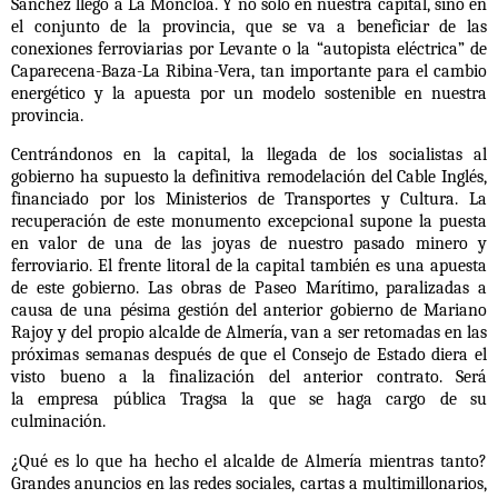
Sánchez
llegó a
La Moncloa
. Y no solo en nuestra capital, sino en
el conjunto de la provincia, que se va a beneficiar de
las
conexiones ferroviarias por Levante o la “autopista eléctrica” de
Caparecena-Baza-La Ribina-Vera,
tan importante para el cambio
energético y la apuesta por un modelo sostenible en nuestra
provincia.
Centrándonos en la capital, la llegada de los socialistas al
gobierno ha supuesto la
definitiva
remodelación del Cable Inglés,
financiado por los Ministerios de Transportes y Cultura.
La
recuperación de este monumento excepcional supone la puesta
en valor de una de las joyas de nuestro pasado minero y
ferroviario. El frente litoral de la capital también es una apuesta
de este gobierno. Las
obras de Paseo Marítimo
,
paralizadas
a
causa de una pésima
gestión
del anterior
gobierno de Mariano
Rajoy
y del propio
alcalde de Almería
, van a ser retomadas en las
próximas semanas después de que el Consejo de Estado diera el
visto bueno a la finalización del anterior contrato. Será
la
empresa pública Tragsa
la que se haga cargo de su
culminación.
¿Qué es lo que ha hecho el alcalde de Almería mientras tanto?
Grandes anuncios en las redes sociales, cartas a multimillonarios,