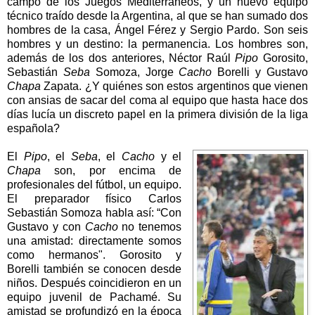
campo de los Juegos Mediterráneos, y un nuevo equipo
técnico traído desde
la Argentina
, al que se han sumado dos
hombres de la casa, Ángel Férez y Sergio Pardo. Son seis
hombres y un destino: la permanencia. Los hombres son,
además de los dos anteriores, Néctor Raúl
Pipo
Gorosito,
Sebastián
Seba
Somoza, Jorge
Cacho
Borelli y Gustavo
Chapa
Zapata. ¿Y quiénes son estos argentinos que vienen
con ansias de sacar del coma al equipo que hasta hace dos
días lucía un discreto papel en la primera división de la liga
española?
El
Pipo
, el
Seba
, el
Cacho
y el
Chapa
son, por encima de
profesionales del fútbol, un equipo.
El preparador físico Carlos
Sebastián Somoza habla así: “Con
Gustavo y con
Cacho
no tenemos
una amistad: directamente somos
como hermanos". Gorosito y
Borelli también se conocen desde
niños. Después coincidieron en un
equipo juvenil de Pachamé. Su
amistad se profundizó en la época