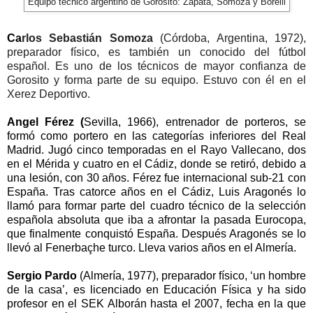
Equipo técnico argentino de Gorosito: Zapata, Somoza y Borelli
Ca
rlos Sebastián Somoza
(Córdoba, Argentina, 1972),
preparador físico, es también un conocido del fútbol
español. Es uno de los técnicos de mayor confianza de
Gorosito y forma parte de su equipo. Estuvo con él en el
Xerez Deportivo.
Angel Férez (
Sevilla, 1966), entrenador de porteros, se
formó como portero en las categorías inferiores del Real
Madrid. Jugó cinco temporadas en el Rayo Vallecano, dos
en el Mérida y cuatro en el Cádiz, donde se retiró, debido a
una lesión, con 30 años. Férez fue internacional sub-21 con
España. Tras catorce años en el Cádiz, Luis Aragonés lo
llamó para formar parte del cuadro técnico de la selección
española absoluta que iba a afrontar la pasada Eurocopa,
que finalmente conquistó España. Después Aragonés se lo
llevó al Fenerbaçhe turco. Lleva varios años en el Almería.
Sergio Pardo
(Almería, 1977), preparador físico, ‘un hombre
de la casa’, es licenciado en Educación Física y ha sido
profesor en el SEK Alborán hasta el 2007, fecha en la que