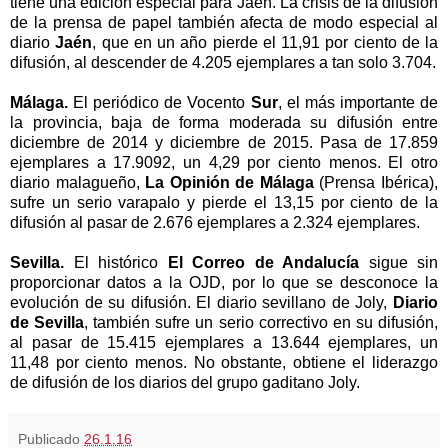
tiene una edición especial para Jaén. La crisis de la difusión
de la prensa de papel también afecta de modo especial al
diario
Jaén
, que en un año pierde el 11,91 por ciento de la
difusión, al descender de 4.205 ejemplares a tan solo 3.704.
Málaga.
El periódico de Vocento
Sur
, el más importante de
la provincia, baja de forma moderada su difusión entre
diciembre de 2014 y diciembre de 2015. Pasa de 17.859
ejemplares a 17.9092, un 4,29 por ciento menos. El otro
diario malagueño,
La Opinión
de Málaga
(Prensa Ibérica),
sufre un serio varapalo y pierde el 13,15 por ciento de la
difusión al pasar de 2.676 ejemplares a 2.324 ejemplares.
Sevilla.
El histórico
El Correo de Andalucía
sigue sin
proporcionar datos a
la OJD
, por lo que se desconoce la
evolución de su difusión. El diario sevillano de Joly,
Diario
de Sevilla
, también sufre un serio correctivo en su difusión,
al pasar de 15.415 ejemplares a 13.644 ejemplares, un
11,48 por ciento menos. No obstante, obtiene el liderazgo
de difusión de los diarios del grupo gaditano Joly.
Publicado
26.1.16