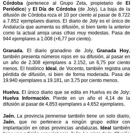
Córdoba
(pertenece al Grupo Zeta, propietario de
El
Periódico
) y
El Día de Córdoba
(de Joly). La baja de la
difusión de Córdoba roza el 10 por ciento al pasar de
8.722
a
7.852 ejemplares diarios. El diario de Joly es el único de
Andalucía que aumenta su difusión, si bien tanto la anterior
como la actual arroja unas cifras muy modestas. Pasa de
944 ejemplares a 1.008 (+6,77 por ciento).
Granada.
El diario granadino de Joly,
Granada Hoy
,
también presenta números rojos en su difusión, al pasar en
un año de 2.308 ejemplares a 2.152, un 6,75 por ciento
menos. El histórico
Ideal
, de Vocento, también registra una
pérdida de difusión, si bien de forma moderada. Pasa de
19.940 ejemplares a 19.181, un 3,75 por ciento menos.
Huelva.
El único diario que se edita en Huelva es de Joly:
Huelva Información
. Pierde en un año el 4,14 de la
difusión al pasar de 4.853 ejemplares a 4.652 ejemplares.
Jaén.
La provincia jiennense también tiene un solo diario,
Jaén
, que no pertenece a ningún grupo editor con
implantación en otras provincias andaluzas.
Ideal
también