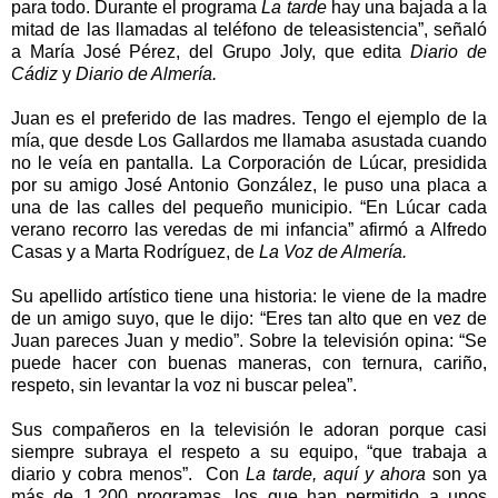
para todo. Durante el programa
La tarde
hay una bajada a la
mitad de las llamadas al teléfono de teleasistencia”, señaló
a María José Pérez, del Grupo Joly, que edita
Diario de
Cádiz
y
Diario de Almería.
Juan es el preferido de las madres. Tengo el ejemplo de la
mía, que desde Los Gallardos me llamaba asustada cuando
no le veía en pantalla.
La Corporación
de Lúcar, presidida
por su amigo José Antonio González, le puso una placa a
una de las calles del pequeño municipio. “En Lúcar cada
verano recorro las veredas de mi infancia” afirmó a Alfredo
Casas y a Marta Rodríguez, de
La Voz
de Almería.
Su apellido artístico tiene una historia: le viene de la madre
de un amigo suyo, que le dijo: “Eres tan alto que en vez de
Juan pareces Juan y medio”. Sobre la televisión opina: “Se
puede hacer con buenas maneras, con ternura, cariño,
respeto, sin levantar la voz ni buscar pelea”.
Sus compañeros en la televisión le adoran porque casi
siempre subraya el respeto a su equipo, “que trabaja a
diario y cobra menos”. Con
La tarde, aquí y ahora
son ya
más de 1.200 programas, los que han permitido a unos