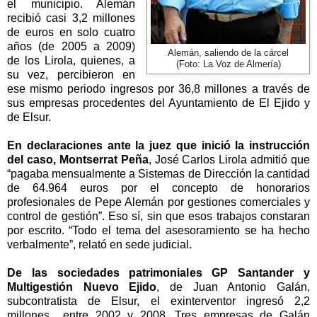
el municipio. Alemán
recibió casi 3,2 millones
de euros en solo cuatro
años (de
2005 a
2009)
Alemán, saliendo de la cárcel
de los Lirola, quienes, a
(Foto: La Voz de Almería)
su vez, percibieron en
ese mismo periodo ingresos por 36,8 millones a través de
sus empresas procedentes del Ayuntamiento de El Ejido y
de Elsur.
En declaraciones ante la juez que inició la instrucción
del caso, Montserrat Peña
, José Carlos Lirola admitió que
“pagaba mensualmente a Sistemas de Dirección la cantidad
de 64.964 euros por el concepto de honorarios
profesionales de Pepe Alemán por gestiones comerciales y
control de gestión”. Eso sí, sin que esos trabajos constaran
por escrito. “Todo el tema del asesoramiento se ha hecho
verbalmente”, relató en sede judicial.
De las sociedades patrimoniales GP Santander y
Multigestión Nuevo Ejido
, de Juan Antonio Galán,
subcontratista de Elsur, el exinterventor ingresó 2,2
millones entre 2002 y 2008. Tres empresas de Galán