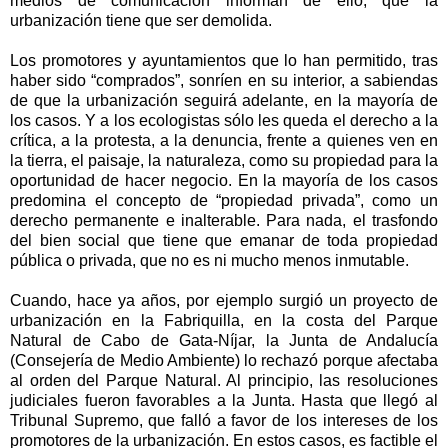
medios de comunicación informan de ello, que la
urbanización tiene que ser demolida.
Los promotores y ayuntamientos que lo han permitido, tras
haber sido “comprados”, sonríen en su interior, a sabiendas
de que la urbanización seguirá adelante, en la mayoría de
los casos. Y a los ecologistas sólo les queda el derecho a la
crítica, a la protesta, a la denuncia, frente a quienes ven en
la tierra, el paisaje, la naturaleza, como su propiedad para la
oportunidad de hacer negocio. En la mayoría de los casos
predomina el concepto de “propiedad privada”, como un
derecho permanente e inalterable. Para nada, el trasfondo
del bien social que tiene que emanar de toda propiedad
pública o privada, que no es ni mucho menos inmutable.
Cuando, hace ya años, por ejemplo surgió un proyecto de
urbanización en
la Fabriquilla
, en la costa del Parque
Natural de Cabo de Gata-Níjar,
la Junta
de Andalucía
(Consejería de Medio Ambiente) lo rechazó porque afectaba
al orden del Parque Natural. Al principio, las resoluciones
judiciales fueron favorables a
la Junta. Hasta
que llegó al
Tribunal Supremo, que falló a favor de los intereses de los
promotores de la urbanización. En estos casos, es factible el