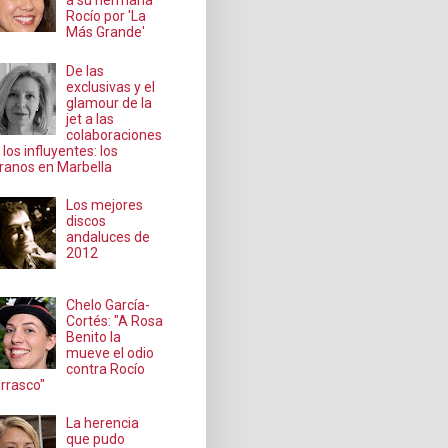
a su hermana
Rocío por 'La
Más Grande'
De las
exclusivas y el
glamour de la
jet a las
colaboraciones
 los influyentes: los
ranos en Marbella
Los mejores
discos
andaluces de
2012
Chelo García-
Cortés: "A Rosa
Benito la
mueve el odio
contra Rocío
rrasco"
La herencia
que pudo