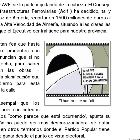
 AVE, se lo pude ir quitando de la cabeza. El Consejo
raestructuras Ferroviarias (Adif ) ha decidido, tal y
oz
de Almería, recortar en 1500 millones de euros al
la Alta Velocidad
de Almería, situando a las claras las
e el Ejecutivo central tiene para nuestra provincia.
 tan fea que hasta
pre prudentes con
anuncian que si no
fecha, para saber
rán las obras –
a planificación que
bierno para esta
la calle.
El humor que no falte
sempal que los
hacer con criterios
cos “como parece que está ocurriendo”, apunta su
sión no puede ser más descorazonadora: se están
en otros territorios donde el Partido Popular tiene,
ganar desde el punto de vista electoral.
Lector