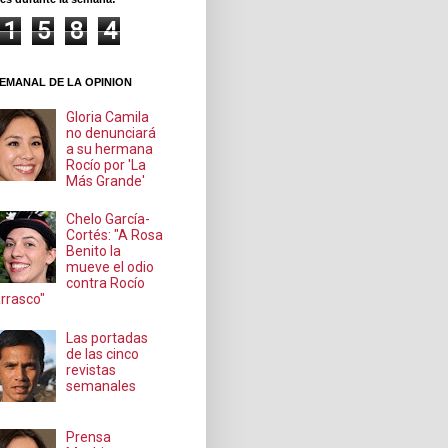
1
5
8
4
EMANAL DE LA OPINION
Gloria Camila
no denunciará
a su hermana
Rocío por 'La
Más Grande'
Chelo García-
Cortés: "A Rosa
Benito la
mueve el odio
contra Rocío
rrasco"
Las portadas
de las cinco
revistas
semanales
Prensa