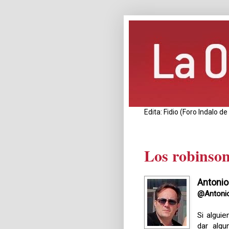
Edita: Fidio (Foro Indalo 
Los robinson
Antoni
@Antoni
Si algui
dar algu