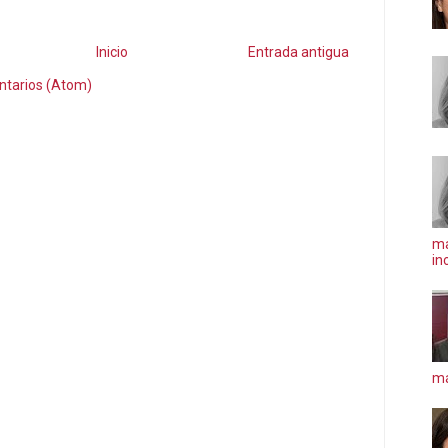
Inicio
Entrada antigua
ntarios (Atom)
ma
in
má