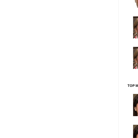
TOP M