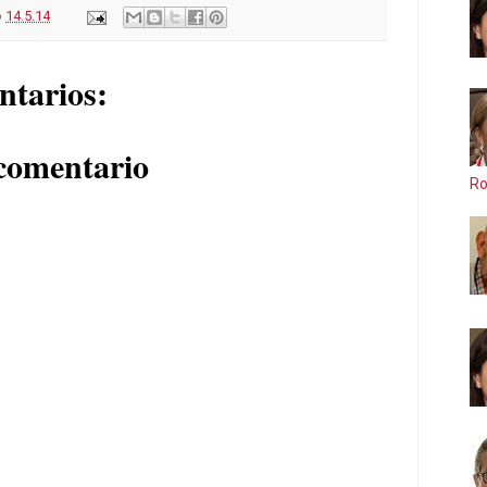
o
14.5.14
ntarios:
comentario
Ro