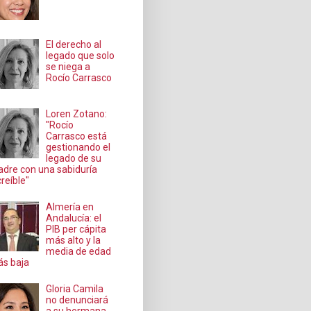
El derecho al
legado que solo
se niega a
Rocío Carrasco
Loren Zotano:
"Rocío
Carrasco está
gestionando el
legado de su
dre con una sabiduría
creíble"
Almería en
Andalucía: el
PIB per cápita
más alto y la
media de edad
s baja
Gloria Camila
no denunciará