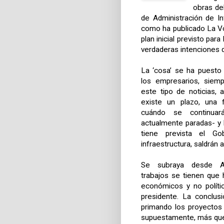
obras del
de Administración de Inf
como ha publicado
La V
plan inicial previsto para
verdaderas intenciones qu
La ‘cosa’ se ha puesto
los empresarios, siem
este tipo de noticias, 
existe un plazo, una 
cuándo se continua
actualmente paradas- y l
tiene prevista el Go
infraestructura, saldrán a 
Se subraya desde A
trabajos se tienen que 
económicos y no políti
presidente. La conclu
primando los proyectos 
supuestamente, más que 