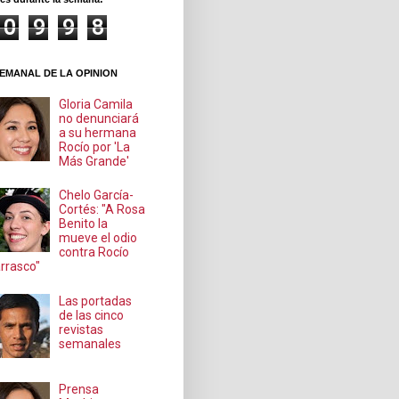
0
9
9
8
EMANAL DE LA OPINION
Gloria Camila
no denunciará
a su hermana
Rocío por 'La
Más Grande'
Chelo García-
Cortés: "A Rosa
Benito la
mueve el odio
contra Rocío
rrasco"
Las portadas
de las cinco
revistas
semanales
Prensa