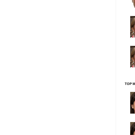
TOP M