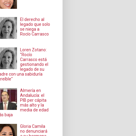
El derecho al
legado que solo
se niega a
Rocío Carrasco
Loren Zotano:
"Rocío
Carrasco está
gestionando el
legado de su
dre con una sabiduría
creíble"
Almería en
Andalucía: el
PIB per cápita
más alto y la
media de edad
s baja
Gloria Camila
no denunciará