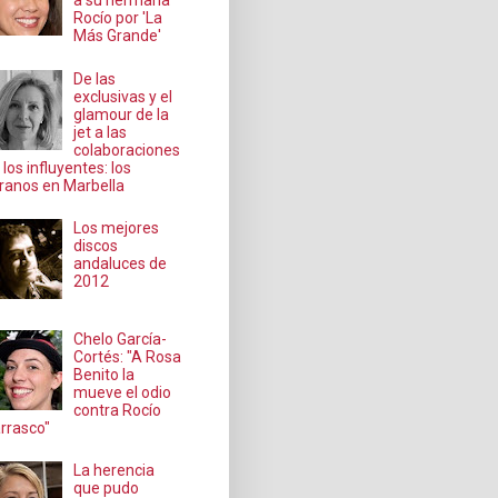
a su hermana
Rocío por 'La
Más Grande'
De las
exclusivas y el
glamour de la
jet a las
colaboraciones
 los influyentes: los
ranos en Marbella
Los mejores
discos
andaluces de
2012
Chelo García-
Cortés: "A Rosa
Benito la
mueve el odio
contra Rocío
rrasco"
La herencia
que pudo