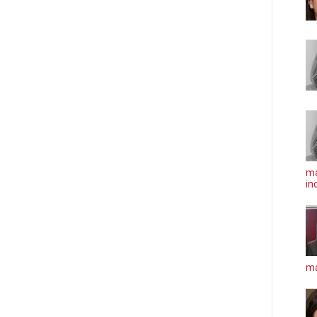
ma
in
má