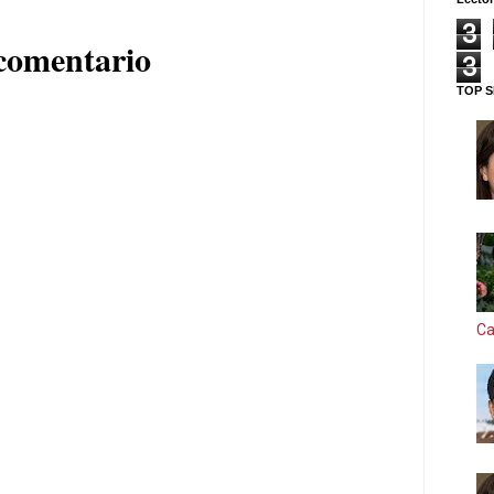
3
comentario
3
TOP S
Ca