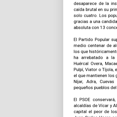
desaparece de la ins
caída brutal en su pri
solo cuatro. Los popu
gracias a una candida
absoluta con 13 conce
El Partido Popular su
medio centenar de al
los que históricament
ha arrebatado a la 
Huércal Overa, Macae
Pulpí, Viator o Tíjola
el que mantienen los g
Níjar, Adra, Cuevas
pequeños pueblos del i
El PSOE conservará, 
alcaldías de Vícar y A
capital el peor de lo