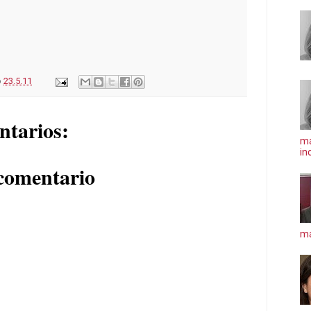
o
23.5.11
ntarios:
ma
in
comentario
má