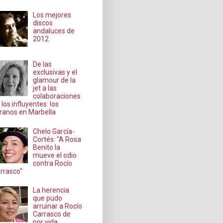
Los mejores
discos
andaluces de
2012
De las
exclusivas y el
glamour de la
jet a las
colaboraciones
 los influyentes: los
ranos en Marbella
Chelo García-
Cortés: "A Rosa
Benito la
mueve el odio
contra Rocío
rrasco"
La herencia
que pudo
arruinar a Rocío
Carrasco de
por vida