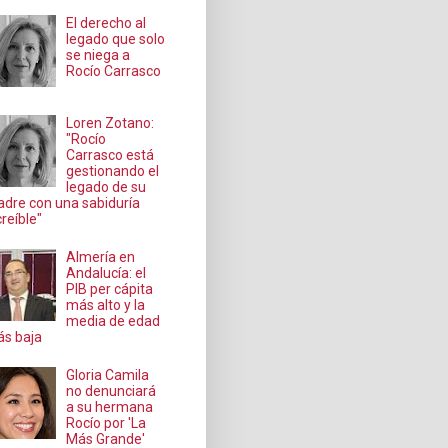
El derecho al
legado que solo
se niega a
Rocío Carrasco
Loren Zotano:
"Rocío
Carrasco está
gestionando el
legado de su
dre con una sabiduría
creíble"
Almería en
Andalucía: el
PIB per cápita
más alto y la
media de edad
s baja
Gloria Camila
no denunciará
a su hermana
Rocío por 'La
Más Grande'