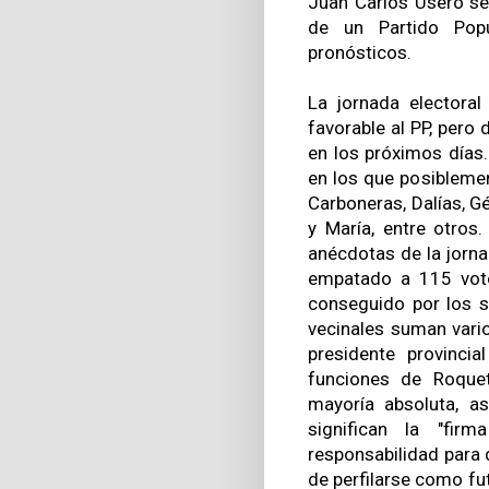
Juan Carlos Usero se
de un Partido Pop
pronósticos.
La jornada electoral
favorable al PP, pero
en los próximos días.
en los que posibleme
Carboneras, Dalías, Gé
y María, entre otros
anécdotas de la jorna
empatado a 115 voto
conseguido por los so
vecinales suman varios
presidente provinci
funciones de Roquet
mayoría absoluta, a
significan la "fi
responsabilidad para 
de perfilarse como fu