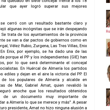
 ha quedado en siete concejal frente a los 18
ular que ayer logró superar sus mejores
 se cerró con un resultado bastante claro y
 dejó algunas incógnitas que se irán despejando
Ro
 Se trata de los ayuntamientos de la provincia
nte se van a dar pactos de gobiernos como en
rgal, Vélez Rubio, Zurgena, Las Tres Villas, Enix
. En Enix, por ejemplo, se ha dado una de las
da porque el PP y los independientes (GIE) han
s, por lo que será determinante el concejal
cialistas. En Huércal de Almería los partidos
 ediles y dejan en el aire la victoria del PP. El
al de los populares de Almería y alcalde en
as de Mar, Gabriel Amat, quien revalidó la
seguró anoche que los resultados obtenidos
rma de un documento muy importante de
dar a Almería lo que se merece y más". A pesar
turo presidente, Amat no hizo ninguna alusión a