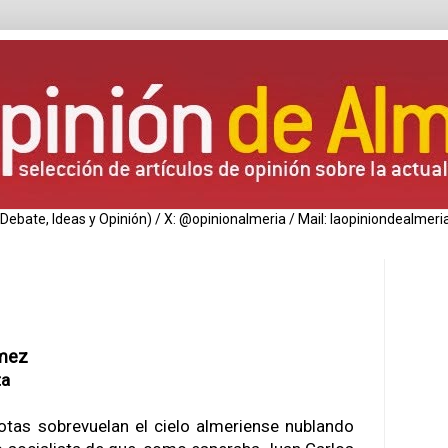
de Debate, Ideas y Opinión) / X: @opinionalmeria / Mail: laopiniondealm
mez
ta
otas sobrevuelan el cielo almeriense nublando