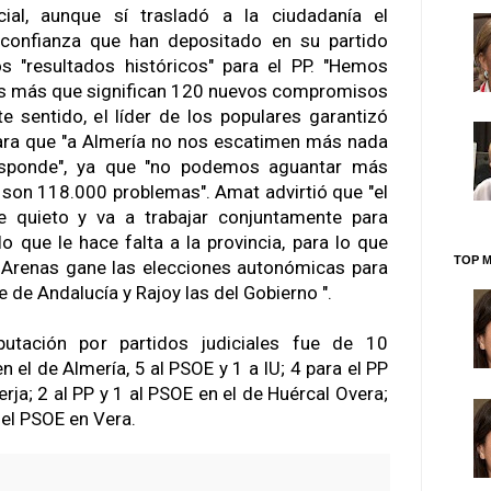
cial, aunque sí trasladó a la ciudadanía el
 confianza que han depositado en su partido
s "resultados históricos" para el PP. "Hemos
s más que significan 120 nuevos compromisos
e sentido, el líder de los populares garantizó
para que "a Almería no nos escatimen más nada
esponde", ya que "no podemos aguantar más
son 118.000 problemas". Amat advirtió que "el
 quieto y va a trabajar conjuntamente para
o que le hace falta a la provincia, para lo que
TOP M
r Arenas gane las elecciones autonómicas para
e de Andalucía y Rajoy las del Gobierno ".
putación por partidos judiciales fue de 10
n el de Almería, 5 al PSOE y 1 a IU; 4 para el PP
erja; 2 al PP y 1 al PSOE en el de Huércal Overa;
a el PSOE en Vera.