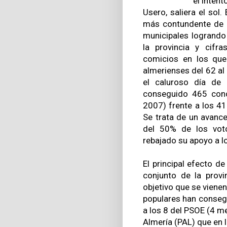
el inten
Usero, saliera el sol
más contundente de l
municipales logrando
la provincia y cifra
comicios en los que
almerienses del 62 al
el caluroso día de 
conseguido 465 conc
2007) frente a los 4
Se trata de un avanc
del 50% de los vot
rebajado su apoyo a lo
El principal efecto de
conjunto de la provi
objetivo que se viene
populares han conseg
a los 8 del PSOE (4 me
Almería (PAL) que en l