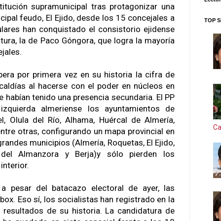
titución supramunicipal tras protagonizar una
ncipal feudo, El Ejido, desde los 15 concejales a
TOP S
lares han conquistado el consistorio ejidense
tura, la de Paco Góngora, que logra la mayoría
jales.
pera por primera vez en su historia la cifra de
caldías al hacerse con el poder en núcleos en
e habían tenido una presencia secundaria. El PP
izquierda almeriense los ayuntamientos de
l, Olula del Río, Alhama, Huércal de Almería,
Ca
, entre otras, configurando un mapa provincial en
randes municipios (Almería, Roquetas, El Ejido,
 del Almanzora y Berja)y sólo pierden los
nterior.
a pesar del batacazo electoral de ayer, las
lbox. Eso sí, los socialistas han registrado en la
s resultados de su historia. La candidatura de