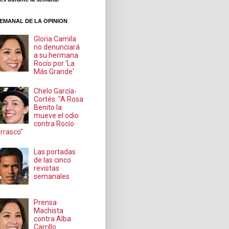
EMANAL DE LA OPINION
Gloria Camila
no denunciará
a su hermana
Rocío por 'La
Más Grande'
Chelo García-
Cortés: "A Rosa
Benito la
mueve el odio
contra Rocío
rrasco"
Las portadas
de las cinco
revistas
semanales
Prensa
Machista
contra Alba
Carrillo