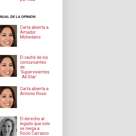
NUAL DE LA OPINION
Carta abierta a
Amador
Mohedano
El caché de los
concursantes
de
‘Supervivientes
: All Star’
Carta abierta a
Antonio Rossi
El derecho al
legado que solo
se niega a
Rocío Carrasco