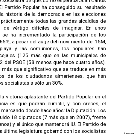
to socialista de que, como esperaba Juan Carlos
. El Partido Popular ha conseguido su resultado
a historia de la democracia en las elecciones
 prácticamente todas las grandes alcaldías de
s de vértigo difíciles de imaginar. En unos
 se ha incrementado la participación de los
 65%, a pesar del auge del movimiento del 15M,
playa y las comuniones, los populares han
ejales (125 más que en las municipales de
12 del PSOE (58 menos que hace cuatro años).
e más que significativo que se traduce en más
os de los ciudadanos almerienses, que han
s socialistas a sólo un 30%.
 la victoria aplastante del Partido Popular en el
ncia es que podrán cumplir, y con creces, el
n marcando desde hace años: la Diputación. Los
uido 18 diputados (7 más que en 2007), frente
nos) y el único que mantendrá IU. El Partido de
a última legislatura gobernó con los socialistas
Lector