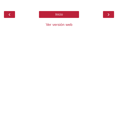
‹
›
Inicio
Ver versión web