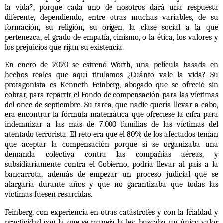
la vida?, porque cada uno de nosotros dará una respuesta
diferente, dependiendo, entre otras muchas variables, de su
formación, su religión, su origen, la clase social a la que
pertenezca, el grado de empatía, cinismo, o la ética, los valores y
los prejuicios que rijan su existencia.
En enero de 2020 se estrenó Worth, una película basada en
hechos reales que aquí titulamos ¿Cuánto vale la vida? Su
protagonista es Kenneth Feinberg, abogado que se ofreció sin
cobrar, para repartir el Fondo de compensación para las víctimas
del once de septiembre. Su tarea, que nadie quería llevar a cabo,
era encontrar la fórmula matemática que ofreciese la cifra para
indemnizar a las más de 7.000 familias de las víctimas del
atentado terrorista. El reto era que el 80% de los afectados tenían
que aceptar la compensación porque si se organizaba una
demanda colectiva contra las compañías aéreas, y
subsidiariamente contra el Gobierno, podría llevar al país a la
bancarrota, además de empezar un proceso judicial que se
alargaría durante años y que no garantizaba que todas las
víctimas fuesen resarcidas.
Feinberg, con experiencia en otras catástrofes y con la frialdad y
practicidad con la que se maneja la ley, buscaba un único valor