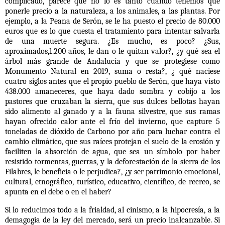
complicado, parece que no lo es tanto cuando tenemos que
ponerle precio a la naturaleza, a los animales, a las plantas. Por
ejemplo, a la Peana de Serón, se le ha puesto el precio de 80.000
euros que es lo que cuesta el tratamiento para intentar salvarla
de una muerte segura. ¿Es mucho, es poco? ¿Sus,
aproximados,1.200 años, le dan o le quitan valor?, ¿y qué sea el
árbol más grande de Andalucía y que se protegiese como
Monumento Natural en 2019, suma o resta?, ¿ qué naciese
cuatro siglos antes que el propio pueblo de Serón, que haya visto
438.000 amaneceres, que haya dado sombra y cobijo a los
pastores que cruzaban la sierra, que sus dulces bellotas hayan
sido alimento al ganado y a la fauna silvestre, que sus ramas
hayan ofrecido calor ante el frío del invierno, que capture 5
toneladas de dióxido de Carbono por año para luchar contra el
cambio climático, que sus raíces protejan el suelo de la erosión y
faciliten la absorción de agua, que sea un símbolo por haber
resistido tormentas, guerras, y la deforestación de la sierra de los
Filabres, le beneficia o le perjudica?, ¿y ser patrimonio emocional,
cultural, etnográfico, turístico, educativo, científico, de recreo, se
apunta en el debe o en el haber?
Si lo reducimos todo a la frialdad, al cinismo, a la hipocresía, a la
demagogia de la ley del mercado, será un precio inalcanzable. Si