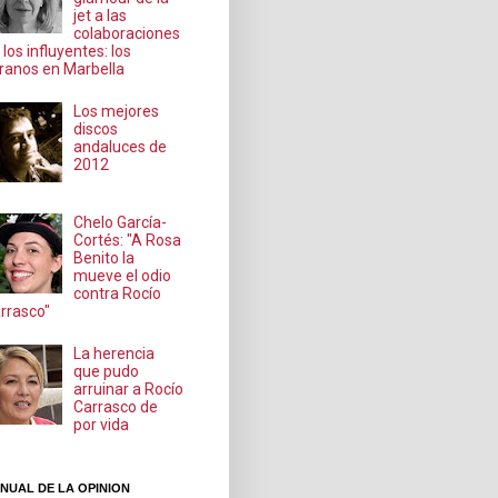
jet a las
colaboraciones
 los influyentes: los
ranos en Marbella
Los mejores
discos
andaluces de
2012
Chelo García-
Cortés: "A Rosa
Benito la
mueve el odio
contra Rocío
rrasco"
La herencia
que pudo
arruinar a Rocío
Carrasco de
por vida
NUAL DE LA OPINION