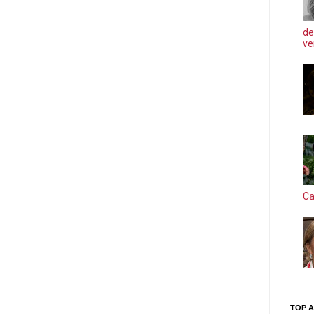
de
ve
Ca
TOP A