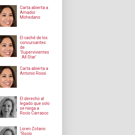
Carta abierta a
Amador
Mohedano
El caché de los
concursantes
de
‘Supervivientes
: All Star’
Carta abierta a
Antonio Rossi
El derecho al
legado que solo
se niega a
Rocío Carrasco
Loren Zotano:
"Rocío