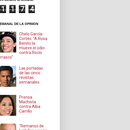
1
1
7
4
EMANAL DE LA OPINION
Chelo García-
Cortés: "A Rosa
Benito la
mueve el odio
contra Rocío
rrasco"
Las portadas
de las cinco
revistas
semanales
Prensa
Machista
contra Alba
Carrillo
"Remanso de