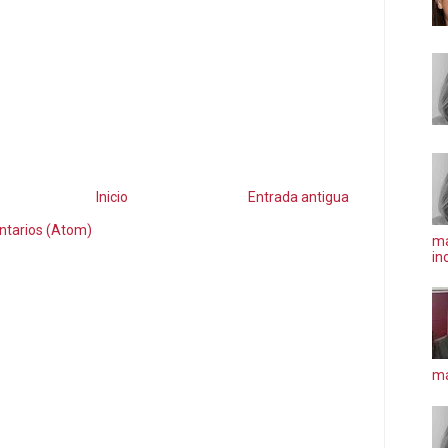
Inicio
Entrada antigua
ntarios (Atom)
ma
in
má