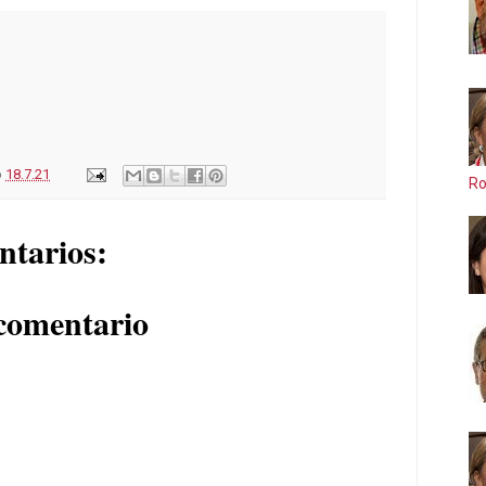
o
18.7.21
Ro
ntarios:
comentario