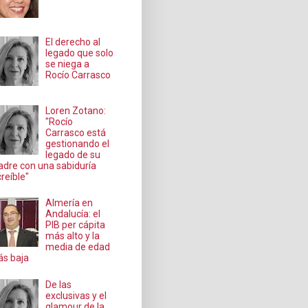
El derecho al
legado que solo
se niega a
Rocío Carrasco
Loren Zotano:
"Rocío
Carrasco está
gestionando el
legado de su
dre con una sabiduría
creíble"
Almería en
Andalucía: el
PIB per cápita
más alto y la
media de edad
s baja
De las
exclusivas y el
glamour de la