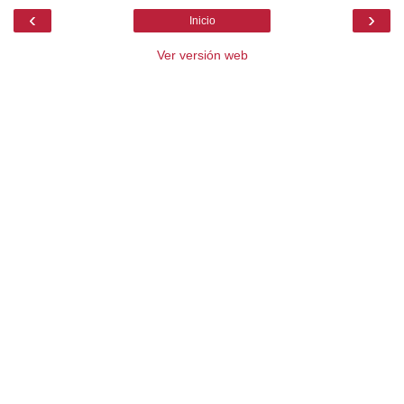
‹
›
Inicio
Ver versión web