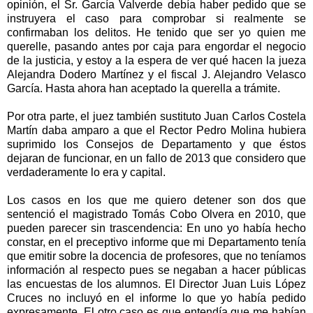
opinión, el Sr. García Valverde debía haber pedido que se
instruyera el caso para comprobar si realmente se
confirmaban los delitos. He tenido que ser yo quien me
querelle, pasando antes por caja para engordar el negocio
de la justicia, y estoy a la espera de ver qué hacen la jueza
Alejandra Dodero Martínez y el fiscal J. Alejandro Velasco
García. Hasta ahora han aceptado la querella a trámite.
Por otra parte, el juez también sustituto Juan Carlos Costela
Martín daba amparo a que el Rector Pedro Molina hubiera
suprimido los Consejos de Departamento y que éstos
dejaran de funcionar, en un fallo de 2013 que considero que
verdaderamente lo era y capital.
Los casos en los que me quiero detener son dos que
sentenció el magistrado Tomás Cobo Olvera en 2010, que
pueden parecer sin trascendencia: En uno yo había hecho
constar, en el preceptivo informe que mi Departamento tenía
que emitir sobre la docencia de profesores, que no teníamos
información al respecto pues se negaban a hacer públicas
las encuestas de los alumnos. El Director Juan Luis López
Cruces no incluyó en el informe lo que yo había pedido
expresamente. El otro caso es que entendía que me habían