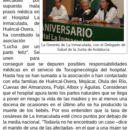
afectadas por
supuesta mala
praxis médica en
el Hospital
La
Inmaculada
, de
Huércal-Overa,
ha constituido la
asociación
La Gerente de La Inmaculada, con el Delegado de
“Lucha por un
Salud de la Junta de Andalucía
parto feliz”. Se
unen para
conseguir que se depuren posibles responsabilidades
médicas en el servicio de Tocoginecología del hospital.
Hasta hoy se han sumado a la asociación o han contactado
con ella familias de Huércal-Overa, Mojácar, Olula del Río,
Cuevas del Almanzora, Pulpí, Albox y Águilas. Consideran
que el hospital apura tanto los partos naturales que se llega
a poner en riesgo la vida de las madres y en al menos una
docena de ocasiones en el último año se ha producido la
muerte de los bebés. Por eso entienden que la tasa de
cesáreas de
La Inmaculada
esté cinco puntos por debajo de
la media nacional. “Todavía no he encontrado un caso –dice
el marido de una de las afectadas- en el que a una mujer se