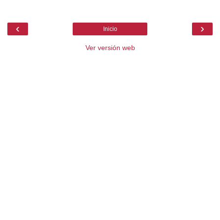
‹
›
Inicio
Ver versión web