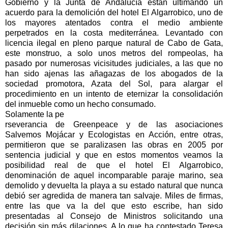
Gobierno y la Junta de Andalucía están ultimando un
acuerdo para la demolición del hotel El Algarrobico, uno de
los mayores atentados contra el medio ambiente
perpetrados en la costa mediterránea. Levantado con
licencia ilegal en pleno parque natural de Cabo de Gata,
este monstruo, a solo unos metros del rompeolas, ha
pasado por numerosas vicisitudes judiciales, a las que no
han sido ajenas las añagazas de los abogados de la
sociedad promotora, Azata del Sol, para alargar el
procedimiento en un intento de eternizar la consolidación
del inmueble como un hecho consumado.
Solamente la pe
rseverancia de Greenpeace y de las asociaciones
Salvemos Mojácar y Ecologistas en Acción, entre otras,
permitieron que se paralizasen las obras en 2005 por
sentencia judicial y que en estos momentos veamos la
posibilidad real de que el hotel El Algarrobico,
denominación de aquel incomparable paraje marino, sea
demolido y devuelta la playa a su estado natural que nunca
debió ser agredida de manera tan salvaje. Miles de firmas,
entre las que va la del que esto escribe, han sido
presentadas al Consejo de Ministros solicitando una
decisión sin más dilaciones. A lo que ha contestado Teresa