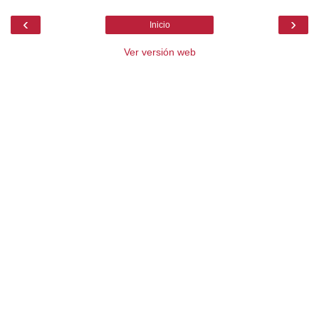
‹
›
Inicio
Ver versión web